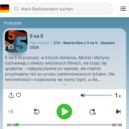
Podcasts
5 na 5
Pięć na pięć
|
213 - Kwarta Kina z 5 na 5 - Sierpień
2026
5 na 5 to podcast, w którym Adrianna, Michał i Martyna
rozmawiają o świeżo widzianych filmach, nie bojąc się
spojlerów - najlepiej pewnie po seansie, ale chętnie
przyjmujemy też po prostu zainteresowanych tytułem. Dla
rekomendacji i rozpływania się mamy topki, a dla
przytłoczonych ilością premier proponujemy na co (i kiedy)
zaplanować wyjście do kina. Dodatkowo tematy, które po
1
x
prostu przyjdą nam do głowy. Zapraszamy do słuchania!
Lautstärke
Odwiedzajcie nas na Instagramie -
https://www.instagram.com/5na5podcast/
00:00
00:00