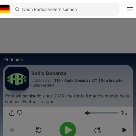
Podcasts
Radio Bonanza
V2B Media
|
310 - Radio Bonanza 371 | Gira la ruota
della Fortuna
Podcast semiserio since 2013 che tratta il magico mondo della
National Football League
1
x
Lautstärke