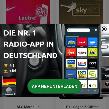
Sky90 – die
Lautre - Der FCK-Podcast
Fußballdebatte | Sky Sport
Podcast
APP HERUNTERLADEN
ALC Marseille
ITH – Sagen & Götter