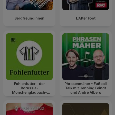
Bergfreundinnen
L'After Foot
Fohlenfutter – der
Phrasenmäher - Fußball
Borussia-
Talk mit Henning Feindt
Mönchengladbach-
und André Albers
Podcast der RP