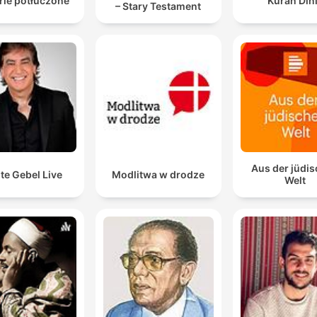
rie potłuczone
Kuran Din
– Stary Testament
Aus der jüdi
te Gebel Live
Modlitwa w drodze
Welt