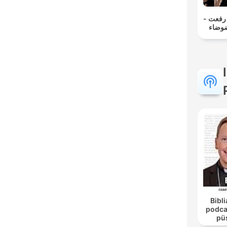
مد رفعت
ضوضاء
Bibli
podca
pü