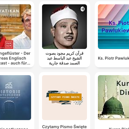
sobre cómo tratar con las entidades para que dejen de
molestarlo.
Esa noche entendió que quizás sí lo protegían.
00:33:59 · El abuelo llega a esta conclusión tras observar huel
pequeñas y extrañas alrededor de su caseta después de un
asalto.
ngeflüster - Der
قرآن كريم مجود بصوت
reas Englisch
الشيخ عبد الباسط عبد
Ks. Piotr Pawlu
al mirar hacia allá, el papá de Arnulfo aseguraría habe
ast - auch für
الصمد صدقة جارية
Atheisten
visto parado ahí a un hombre enjuto, con la piel muy
tostada con un pantalón blanco que los veía fijament
al tiempo que se alejaban.
00:36:28 · Se describe una presencia misteriosa que observa
la familia mientras regresan de dejar el idolito en la selva.
Czytamy Pismo Święte