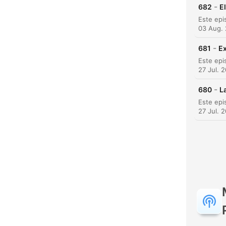
-
682
E
K
High
03 Aug.
-
681
Ex
27 Jul. 
-
680
L
27 Jul. 