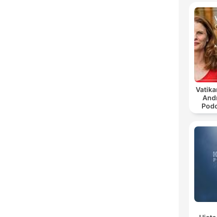
Vatika
And
Podc