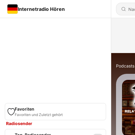
Internetradio Hören
Podcasts
Favoriten
Favoriten und Zuletzt gehört
Radiosender
Top-Radiosender