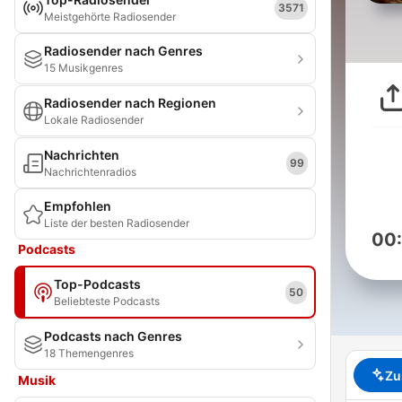
3571
Meistgehörte Radiosender
Radiosender nach Genres
15 Musikgenres
Radiosender nach Regionen
Lokale Radiosender
Nachrichten
99
Nachrichtenradios
Empfohlen
Liste der besten Radiosender
00
Podcasts
Top-Podcasts
50
Beliebteste Podcasts
Podcasts nach Genres
18 Themengenres
Zu
Musik