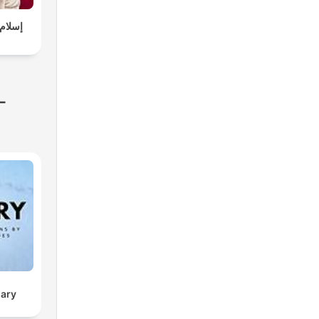
-
sary