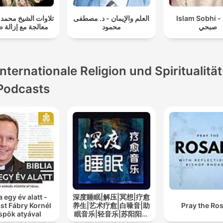
Islam Sobhi - إسلام
العلم والإيمان - د. مصطفى
تلاوات الشيخ مح -
صبحي
محمود
معالجة مع إزالة 
Internationale Religion und Spiritualität
Podcasts
a egy év alatt -
深度睡眠|解压|冥想|疗愈
st Fábry Kornél
养生|艺术疗愈|白噪音|助
Pray the Ro
spök atyával
眠音乐|轻音乐|苏阳阳频
道