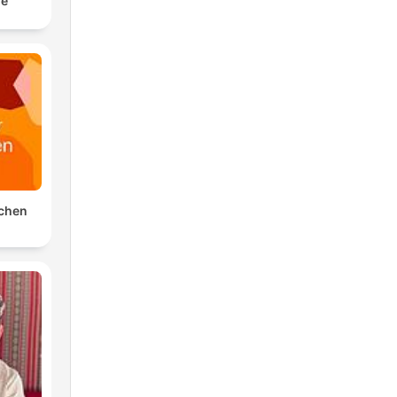
le
schen