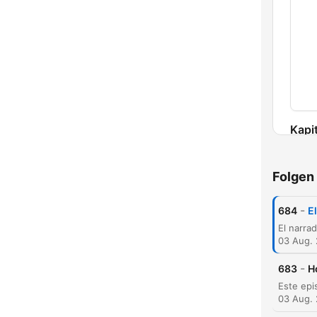
Kapit
Folgen
-
684
E
03 Aug.
-
683
H
03 Aug.