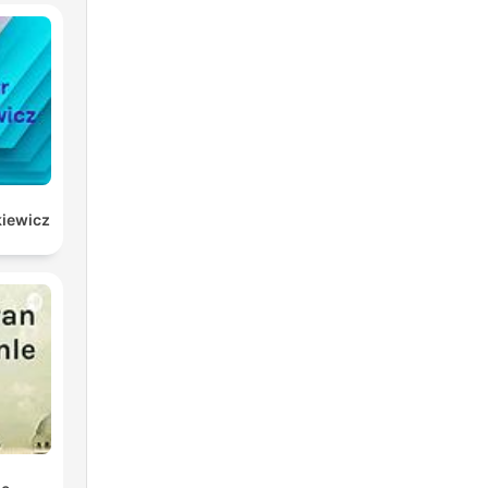
las
kiewicz
r
e,
 a