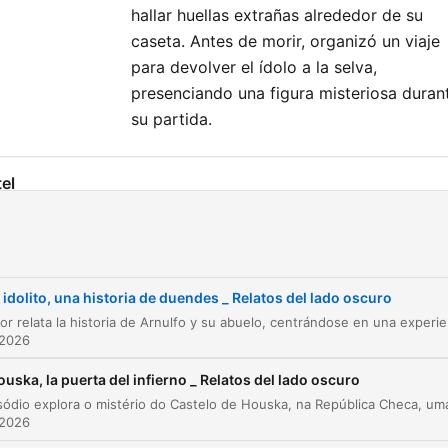
hallar huellas extrañas alrededor de su
caseta. Antes de morir, organizó un viaje
para devolver el ídolo a la selva,
presenciando una figura misteriosa duran
su partida.
el
Historias del sureste mexicano
00:00:00
Relatos del lado oscuro
00:01:00
l idolito, una historia de duendes _ Relatos del lado oscuro
El trabajo en la selva de Tabasco
00:04:24
El narrador relata la historia de Arnulfo y su abuelo, centrándose e
 2026
La protección y las ofrendas del abuelo
00:29:31
ouska, la puerta del infierno _ Relatos del lado oscuro
El incidente en Guerrero
00:31:29
 2026
La desaparición del idolito y el último viaje
00:34:21