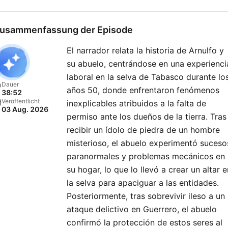
https://www.facebook.com/r
Twitter:
usammenfassung der Episode
https://twitter.com/LadoRe
El narrador relata la historia de Arnulfo y
Email:
su abuelo, centrándose en una experienci
contacto@relatosdelladoo
laboral en la selva de Tabasco durante lo
Dauer
años 50, donde enfrentaron fenómenos
38:52
Conviértete en un support
Veröffentlicht
inexplicables atribuidos a la falta de
03 Aug. 2026
de este podcast:
permiso ante los dueños de la tierra. Tras
https://www.spreaker.com/
recibir un ídolo de piedra de un hombre
del-lado-oscuro-
misterioso, el abuelo experimentó suceso
paranormales y problemas mecánicos en
-5421502/support
.
su hogar, lo que lo llevó a crear un altar e
la selva para apaciguar a las entidades.
Posteriormente, tras sobrevivir ileso a un
ataque delictivo en Guerrero, el abuelo
confirmó la protección de estos seres al