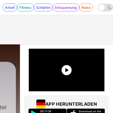
Arbeit
Fitness
Schlafen
Entspannung
Reise
684 - El idolito, una historia de duendes _ Rel
APP HERUNTERLADEN
del