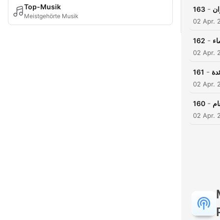
Top-Musik
-
163
ان
Meistgehörte Musik
02 Apr. 
-
162
اء
02 Apr. 
-
161
ئدة
02 Apr. 
-
160
ام
02 Apr. 