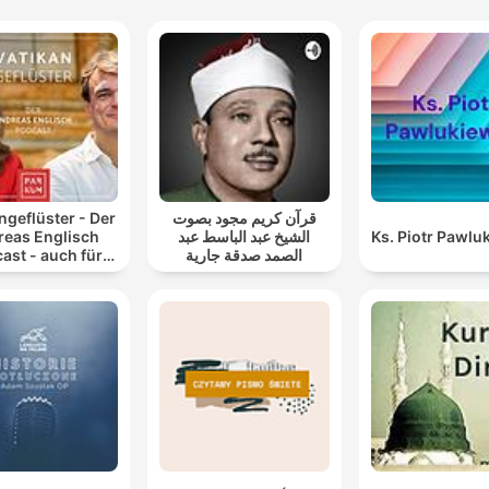
ngeflüster - Der
قرآن كريم مجود بصوت
reas Englisch
الشيخ عبد الباسط عبد
Ks. Piotr Pawlu
ast - auch für
الصمد صدقة جارية
Atheisten