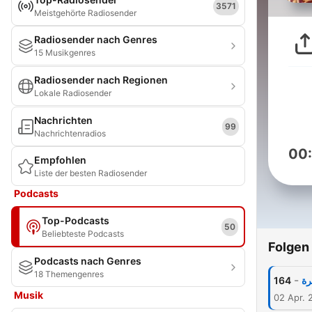
3571
Meistgehörte Radiosender
Radiosender nach Genres
15 Musikgenres
Radiosender nach Regionen
Lokale Radiosender
Nachrichten
99
Nachrichtenradios
00
Empfohlen
Liste der besten Radiosender
Podcasts
Top-Podcasts
50
Beliebteste Podcasts
Folgen
Podcasts nach Genres
18 Themengenres
-
164
رة
Musik
02 Apr. 