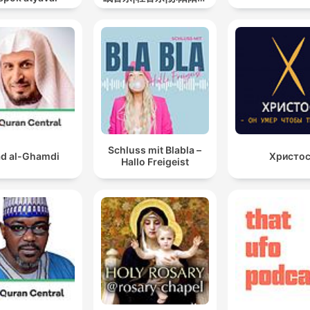
道
Schluss mit Blabla –
d al-Ghamdi
Христо
Hallo Freigeist