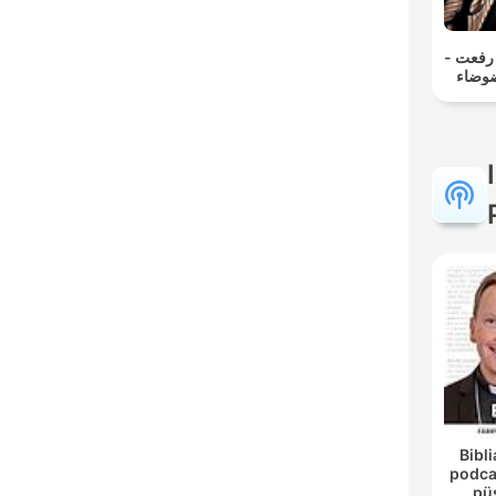
مد رفعت
ضوضاء
Bibli
podca
pü