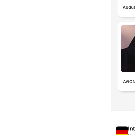
Abdul
ΑΘΩΝ
In