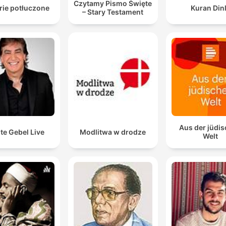
Czytamy Pismo Święte
rie potłuczone
Kuran Din
– Stary Testament
Aus der jüdi
te Gebel Live
Modlitwa w drodze
Welt