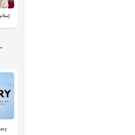
-
sary