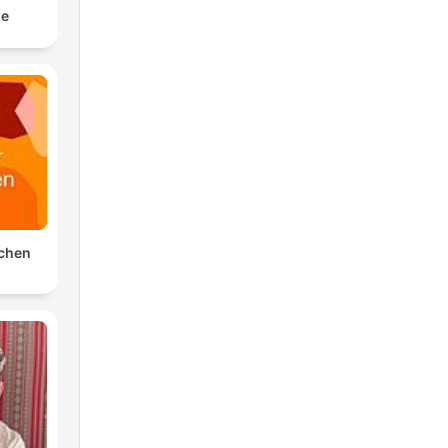
le
schen