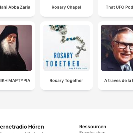
lahi Abba Zaria
Rosary Chapel
That UFO Pod
ΙΚΗ ΜΑΡΤΥΡΙΑ
Rosary Together
A traves de la 
ternetradio Hören
Ressourcen
Broadcasters