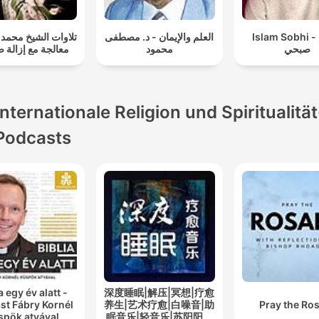
Islam Sobhi - إسلام
العلم والإيمان - د. مصطفى
تلاوات الشيخ مح -
صبحي
محمود
معالجة مع إزالة 
Internationale Religion und Spiritualität
Podcasts
a egy év alatt -
深度睡眠|解压|冥想|疗愈
st Fábry Kornél
养生|艺术疗愈|白噪音|助
Pray the Ro
spök atyával
眠音乐|轻音乐|苏阳阳频