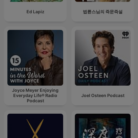
Ed Lapiz
법륜스님의 즉문즉설
Joyce Meyer Enjoying
Everyday Life® Radio
Joel Osteen Podcast
Podcast