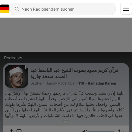
Podcasts
قرآن كريم مجود بصوت الشيخ عبد الباسط عبد
الصمد صدقة جارية
Dr.Sherif Hamdy AbdelAziz
|
116 - Ramadan Karem
اللهمّ إنّ رحمتك وسعت كلّ شيء، فارحمها رحمةً تطمئنّ بها ، وتقرّ بها .
اللهمّ احشرها مع المتّقين إلى الرّحمن وفداً. اللهمّ احشرها مع أصحاب
اليمين، واجعل تحيّتها سلامٌ لك من أصحاب اليمين. اللهمّ بشّرها بقولك
“كلوا واشربوا هنيئاً بما أسلفتم في الأيّام الخالية”. اللهمّ اجعلها من الّذين
سعدوا في الجنّة، خالدين فيها ما دامت السّماوات والأرض. اللهمّ لا نزكّيها
عليك، ولكنّا نحسبها أنّها آمنت وعملت صالحاً، فاجعل لها جنّتين ذواتي
أفنان، بحقّ قولك: “ولمن خاف مقام ربّه جنّتان”. رَبَّنَا اغْفِرْ لِي وَلِوَالِدَيَّ
1