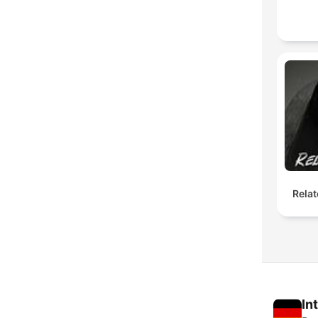
Relat
In