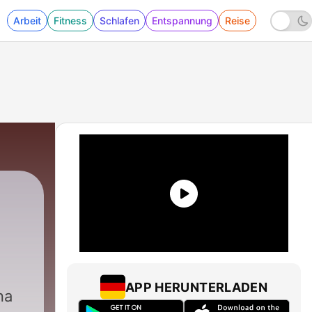
Arbeit
Fitness
Schlafen
Entspannung
Reise
70 - Radyo Tiyatrosu Düş Oyunları Psikoloji
APP HERUNTERLADEN
na