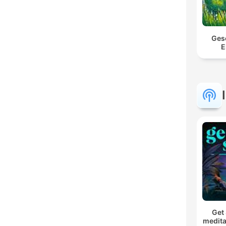
Ges
E
Get 
medita