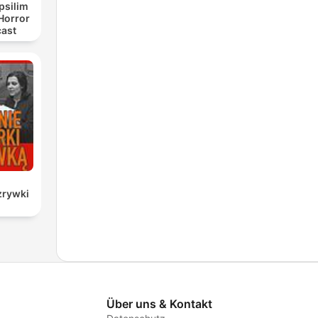
psilim
Horror
cast
zrywki
Über uns & Kontakt