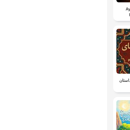
А
استان