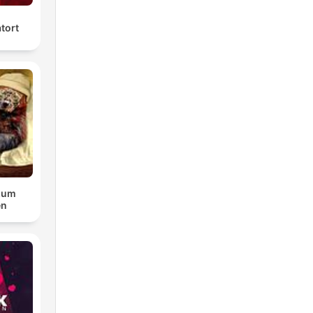
tort
zum
en