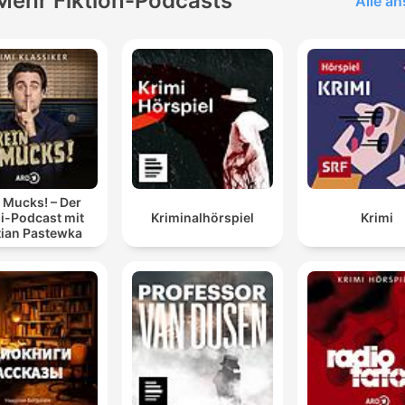
Mehr Fiktion-Podcasts
Alle a
 Mucks! – Der
i-Podcast mit
Kriminalhörspiel
Krimi
tian Pastewka