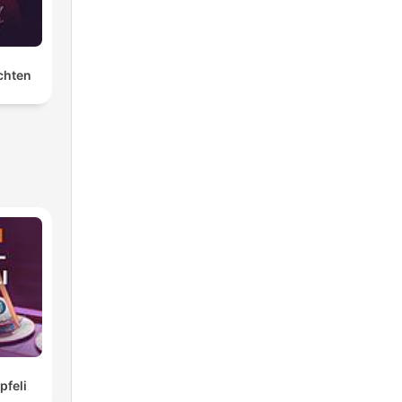
chten
feli