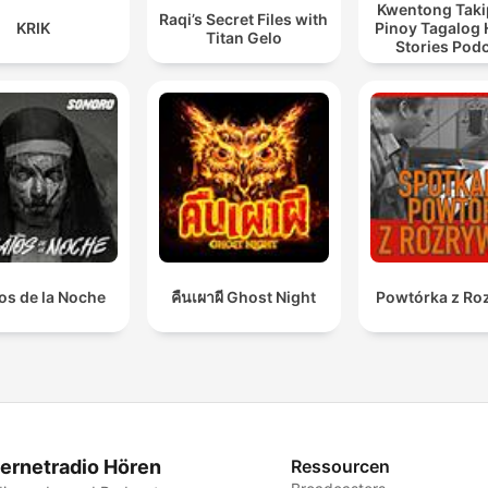
Kwentong Taki
Raqi’s Secret Files with
KRIK
Pinoy Tagalog 
Titan Gelo
Stories Pod
os de la Noche
คืนเผาผี Ghost Night
Powtórka z Ro
ternetradio Hören
Ressourcen