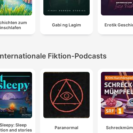
chichten zum
Gabi ng Lagim
Erotik Geschi
inschlafen
Internationale Fiktion-Podcasts
Sleepy: Sleep
Paranormal
Schreckmümp
tion and stories