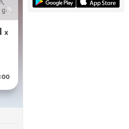
n,
 gibi
1
x
 de
:00