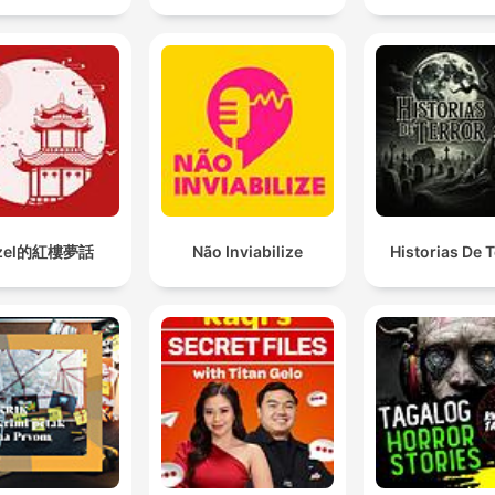
zel的紅樓夢話
Não Inviabilize
Historias De T