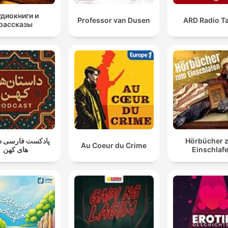
удиокниги и
Professor van Dusen
ARD Radio Ta
рассказы
پادکست فارسی د
Hörbücher 
Au Coeur du Crime
های کهن
Einschlaf