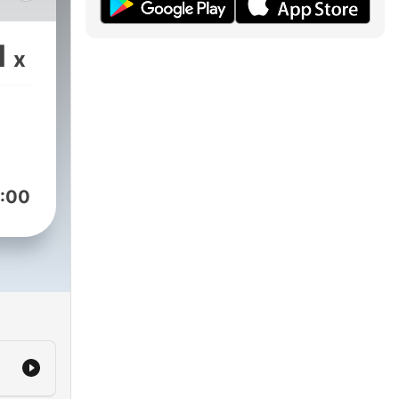
ales
s
1
x
:00