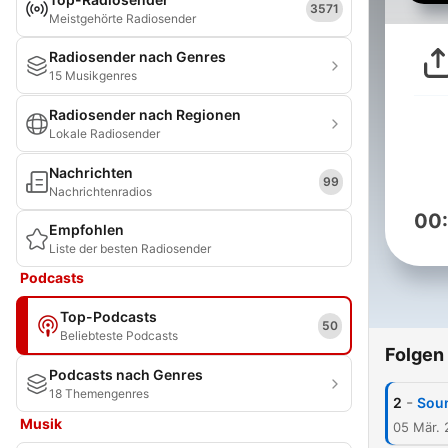
3571
Meistgehörte Radiosender
Radiosender nach Genres
15 Musikgenres
Radiosender nach Regionen
Lokale Radiosender
Nachrichten
99
Nachrichtenradios
00
Empfohlen
Liste der besten Radiosender
Podcasts
Top-Podcasts
50
Beliebteste Podcasts
Folgen
Podcasts nach Genres
18 Themengenres
-
2
Sou
Musik
05 Mär.