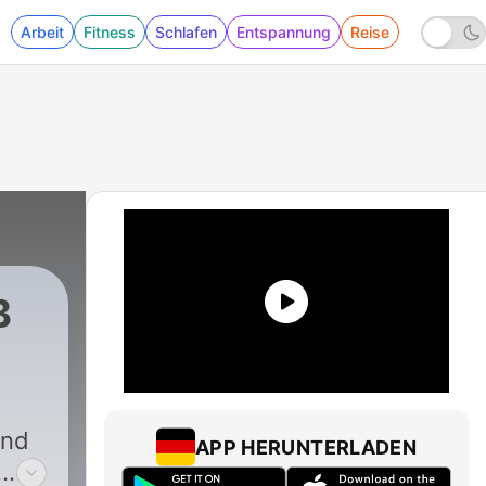
Arbeit
Fitness
Schlafen
Entspannung
Reise
B
and
APP HERUNTERLADEN