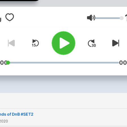
Sígueme en mis redes soci
para enterarte de todas la
novedades Instagram:
Lautstärke
@callmeunam Twitter:
@CallMeUNAM
:00
00
nds of DnB #SET2
 2020