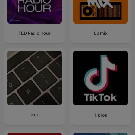
TED Radio Hour
80 mix
P++
TikTok