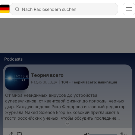
Podcasts
Теория всего
Радио ЗВЕЗДА
|
104 - Теория всего: навигация
От мира невидимых вирусов до устройства
супервулканов, от квантовой физики до природы черных
дыр. Каждую неделю Рита Федорова и главный редактор
журнала Naked Science Егор Быковский приглашают в
гости российских ученых, чтобы обсудить последние
новости науки и разобраться в еще не разгаданных
загадках. Ооставляйте свои вопросы и комментарии в
1