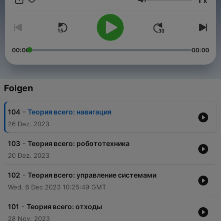
x
нашей группе в ВК или пишите на электронную почту
Lautstärke
radio.zvezda95.6@yandex.ru, и мы ответим вам в
следующем выпуске программы «Теория всего».
00:00
00:00
Folgen
-
104
Теория всего: навигация
26 Dez. 2023
-
103
Теория всего: робототехника
20 Dez. 2023
-
102
Теория всего: управление системами
Wed, 6 Dec 2023 10:25:49 GMT
-
101
Теория всего: отходы
28 Nov. 2023