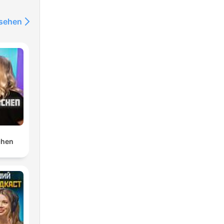
nsehen
chen