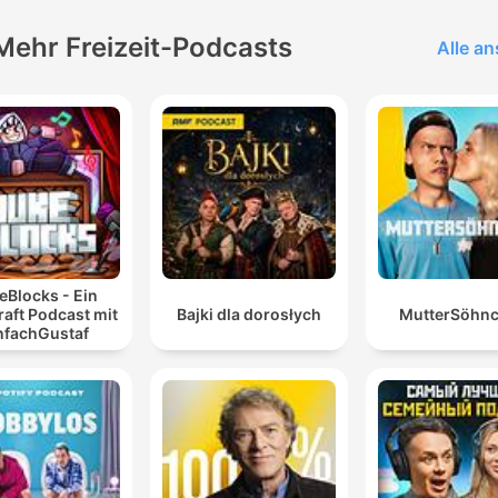
Mehr Freizeit-Podcasts
Alle a
eBlocks - Ein
aft Podcast mit
Bajki dla dorosłych
MutterSöhn
nfachGustaf