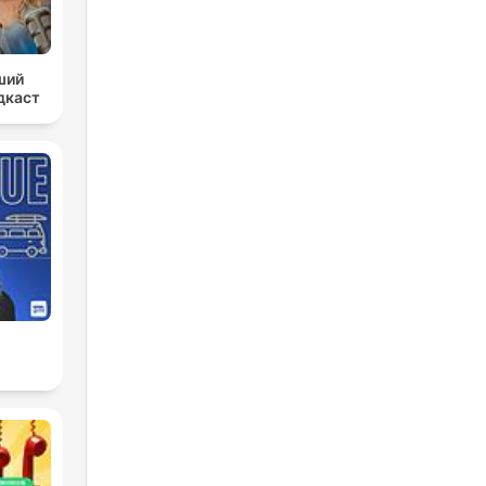
ший
дкаст
e