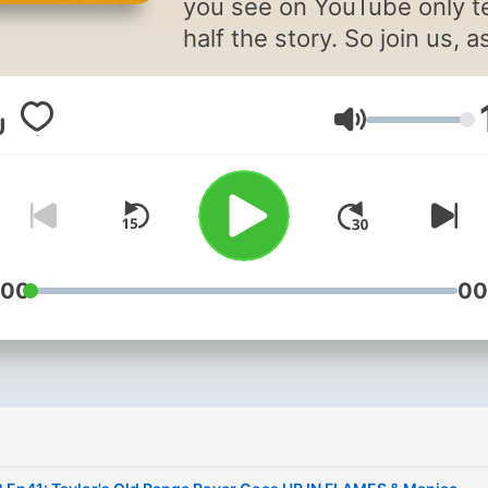
you see on YouTube only te
half the story. So join us, 
discuss failed road trips,
unbelievable car deals and
Lautstärke
WTF moments!
:00
00