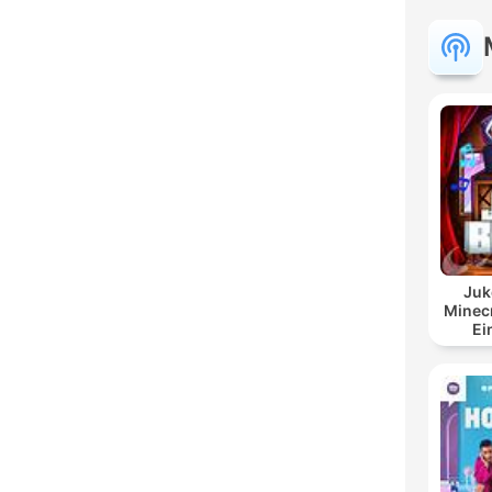
Juk
Minecr
Ei