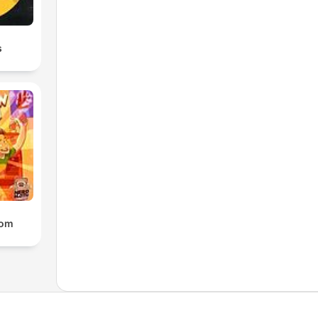
s
oom