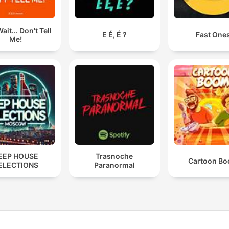
ait... Don't Tell
E É, É ?
Fast One
Me!
EEP HOUSE
Trasnoche
Cartoon B
ELECTIONS
Paranormal