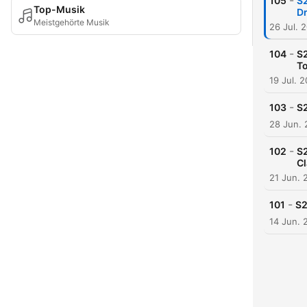
-
105
S2
Top-Musik
Dr
Meistgehörte Musik
26 Jul. 
-
104
S2
To
19 Jul. 
-
103
S2
28 Jun.
-
102
S2
C
21 Jun. 
-
101
S2
14 Jun. 