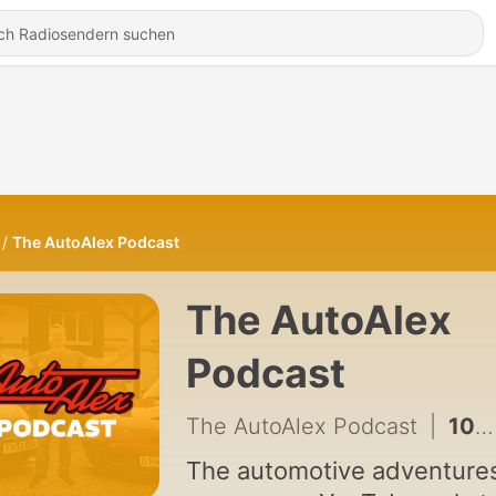
The AutoAlex Podcast
The AutoAlex
Podcast
The AutoAlex Podcast
|
105 - S2 Ep41: Taylor's Old Range Rover Goes UP IN FLAMES & Maniac Driver Nearly Ended Us!
The automotive adventure