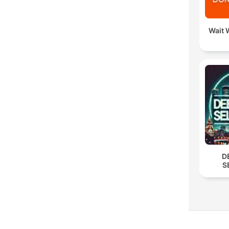
Wait W
D
S