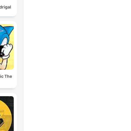
rigal
ic The