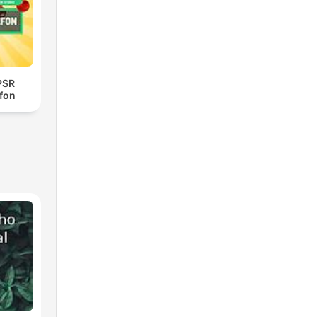
PSR
efon