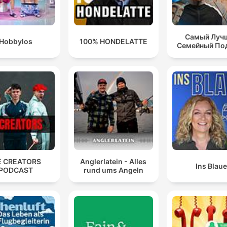
Самый Луч
Hobbylos
100% HONDELATTE
Семейный По
E CREATORS
Anglerlatein - Alles
Ins Blau
PODCAST
rund ums Angeln