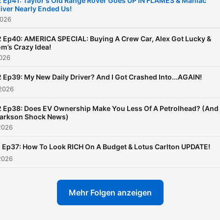
 Ep41: Taylor's Old Range Rover Goes UP IN FLAMES & Maniac
iver Nearly Ended Us!
2026
 Ep40: AMERICA SPECIAL: Buying A Crew Car, Alex Got Lucky &
m’s Crazy Idea!
2026
 Ep39: My New Daily Driver? And I Got Crashed Into...AGAIN!
 2026
 Ep38: Does EV Ownership Make You Less Of A Petrolhead? (And
larkson Shock News)
2026
 Ep37: How To Look RICH On A Budget & Lotus Carlton UPDATE!
2026
Mehr Folgen anzeigen