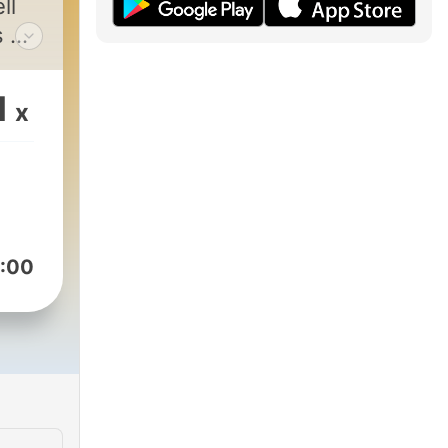
ll
as we
1
x
:00