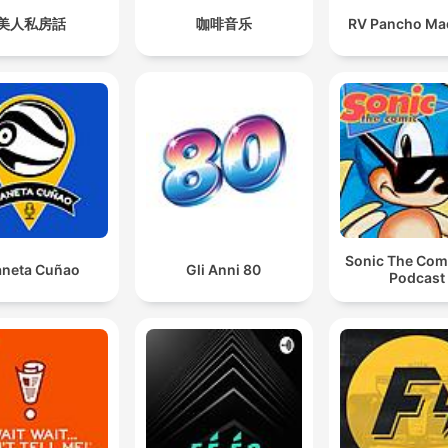
美人私房話
咖啡音乐
RV Pancho Mad
Sonic The Com
aneta Cuñao
Gli Anni 80
Podcast