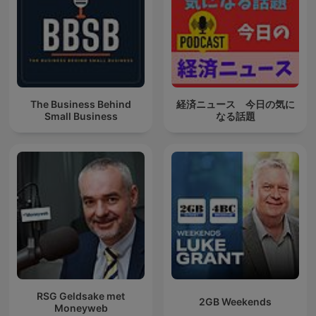
The Business Behind
経済ニュース 今日の気に
Small Business
なる話題
RSG Geldsake met
2GB Weekends
Moneyweb