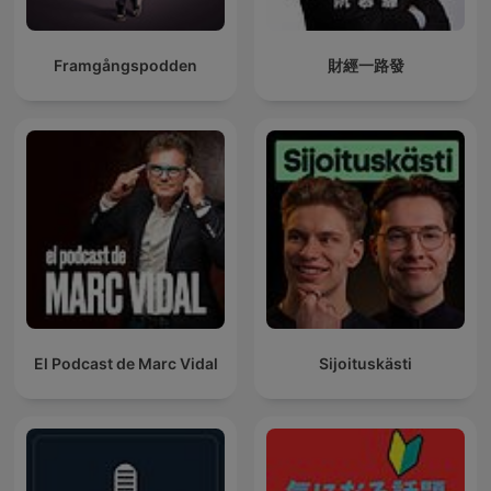
Framgångspodden
財經一路發
El Podcast de Marc Vidal
Sijoituskästi