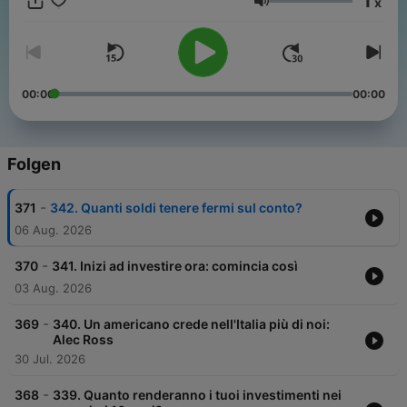
1
x
aumentare i tuoi risparmi senza compromettere il tuo stile di
Lautstärke
vita, ad incrementare i tuoi guadagni prendendo decisioni
migliori sulla tua carriera professionale. Ma soprattutto
imparerai come investire davvero i tuoi soldi, con una
prospettiva di lungo termine, solida e realistica, che ti porterà a
rivoluzionare il tuo intero rapporto con il denaro e ad aprirti
00:00
00:00
strade che non avresti mai immaginato. Una produzione Corax.
Folgen
-
371
342. Quanti soldi tenere fermi sul conto?
06 Aug. 2026
-
370
341. Inizi ad investire ora: comincia così
03 Aug. 2026
-
369
340. Un americano crede nell'Italia più di noi:
Alec Ross
30 Jul. 2026
-
368
339. Quanto renderanno i tuoi investimenti nei