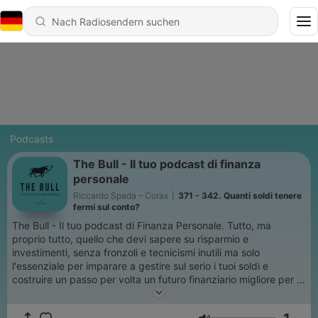
Podcasts
The Bull - Il tuo podcast di finanza
personale
Riccardo Spada – Corax
|
371 - 342. Quanti soldi tenere
fermi sul conto?
The Bull - Il tuo podcast di Finanza Personale. Tutto, ma
proprio tutto, quello che devi sapere su risparmio e
investimenti, senza fronzoli e tecnicismi inutili ma solo
l'essenziale per imparare a gestire sul serio i tuoi soldi e
costruire un passo per volta un futuro finanziario migliore per te
e per la tua famiglia. Settimana dopo settimana, con The Bull
imparerai a gestire con semplicità il tuo budet personale, ad