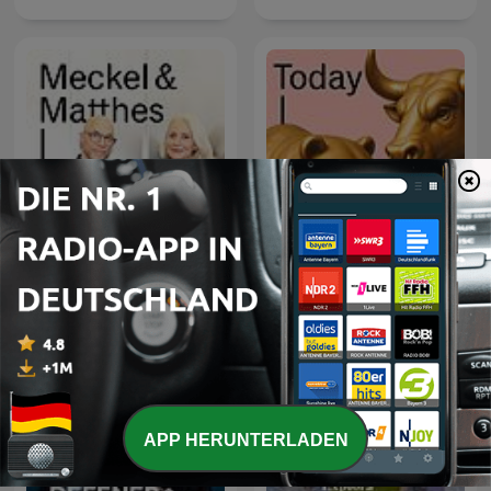
Handelsblatt Today – Der
Meckel & Matthes
Finanzpodcast mit News
zu Börse, Aktien und
Geldanlage
APP HERUNTERLADEN