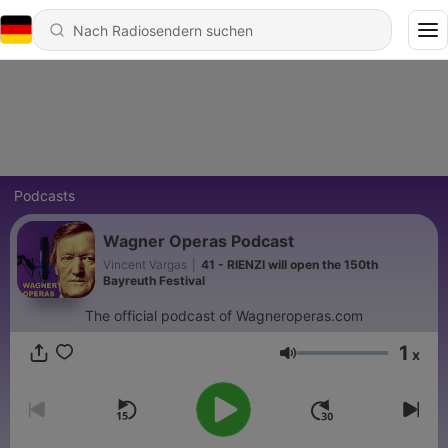
Podcasts
Wagner Operas Podcast
Vincent Vargas
|
41 - RIENZI will open the 150th
Bayreuth Festival
The official podcast of Wagneroperas.com
1
x
Lautstärke