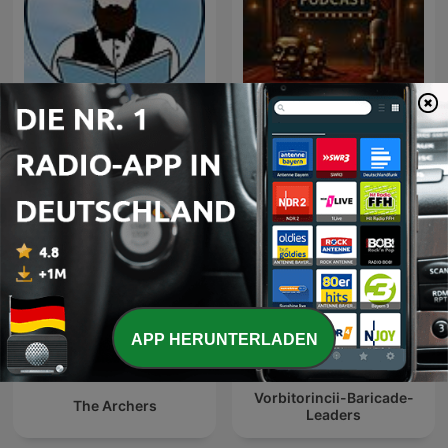
Θέατρο με Αγγελή
Μικρός Αναγνώστης
Γεωργία, ραδιοφωνικά
θεατρικά έργα
APP HERUNTERLADEN
Vorbitorincii-Baricade-
The Archers
Leaders