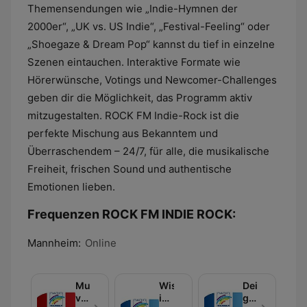
Themensendungen wie „Indie-Hymnen der
2000er“, „UK vs. US Indie“, „Festival-Feeling“ oder
„Shoegaze & Dream Pop“ kannst du tief in einzelne
Szenen eintauchen. Interaktive Formate wie
Hörerwünsche, Votings und Newcomer-Challenges
geben dir die Möglichkeit, das Programm aktiv
mitzugestalten. ROCK FM Indie-Rock ist die
perfekte Mischung aus Bekanntem und
Überraschendem – 24/7, für alle, die musikalische
Freiheit, frischen Sound und authentische
Emotionen lieben.
Frequenzen ROCK FM INDIE ROCK:
Mannheim:
Online
Musik
Wissen
Dein
von
in
gutes