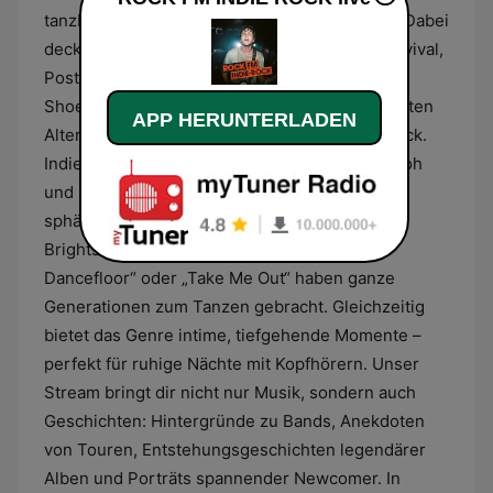
tanzbare Grooves und introspektive Balladen. Dabei
decken wir Subgenres ab wie Garage Rock Revival,
Post-Punk-Revival, Indie Pop, Dream Pop,
Shoegaze, Noise Pop, Lo-Fi, Grunge-angehauften
APP HERUNTERLADEN
Alternative, Indie Folk, Post-Rock und Math Rock.
Indie-Rock lebt von seiner Vielseitigkeit: mal roh
und kantig, mal melodisch und verspielt, mal
sphärisch und verträumt. Songs wie „Mr.
Brightside“, „I Bet You Look Good on the
Dancefloor“ oder „Take Me Out“ haben ganze
Generationen zum Tanzen gebracht. Gleichzeitig
bietet das Genre intime, tiefgehende Momente –
perfekt für ruhige Nächte mit Kopfhörern. Unser
Stream bringt dir nicht nur Musik, sondern auch
Geschichten: Hintergründe zu Bands, Anekdoten
von Touren, Entstehungsgeschichten legendärer
Alben und Porträts spannender Newcomer. In