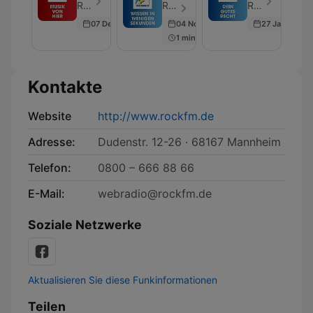
hier:
wenigen
Recht:
Radio Regenbogen - Folge 56
Radio Regenbogen - Folge 222
Radio Regenbogen - Folge 178
Newcomer
Sekunden:
Star-
07 Dec 2020
04 Nov 2020
27 Jan 2021
im
Alltagsfragen
Anwalt
1 min
Talk
leicht
Ingo
bei
erklärt
Lenßen
Radio
klärt's
Regenbogen
Kontakte
Website
http://www.rockfm.de
Adresse:
Dudenstr. 12-26 · 68167 Mannheim
Telefon:
0800 – 666 88 66
E-Mail:
webradio@rockfm.de
Soziale Netzwerke
Aktualisieren Sie diese Funkinformationen
Teilen