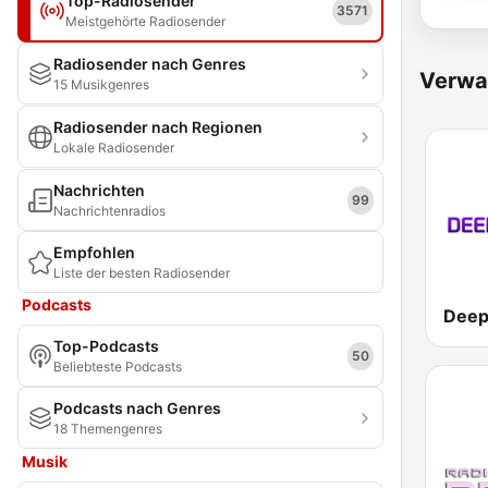
Top-Radiosender
3571
Meistgehörte Radiosender
Radiosender nach Genres
Verwa
15 Musikgenres
Radiosender nach Regionen
Lokale Radiosender
Nachrichten
99
Nachrichtenradios
Empfohlen
Liste der besten Radiosender
Podcasts
Top-Podcasts
50
Beliebteste Podcasts
Podcasts nach Genres
18 Themengenres
Musik