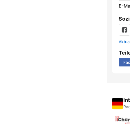
E-Mai
Sozi
Aktua
Teil
Fa
In
Rad