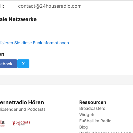
l:
contact@24houseradio.com
ale Netzwerke
lisieren Sie diese Funkinformationen
en
cebook
X
ternetradio Hören
Ressourcen
Broadcasters
iosender und Podcasts
Widgets
Fußball im Radio
Blog