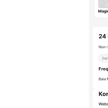
Magi
24
Non-
Dan
Freq
Baia 
Ko
Webs