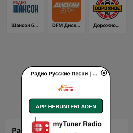
Шансон без цензуры (Shanson bez cenzury)
DFM Дискач 90х (DFM Disco 90s)
Дорожное Радио (Dorojnoe Radio)
Радио Русские Песни | Russian Songs Radio | RuSongs live
APP HERUNTERLADEN
Радио Русские Песни |