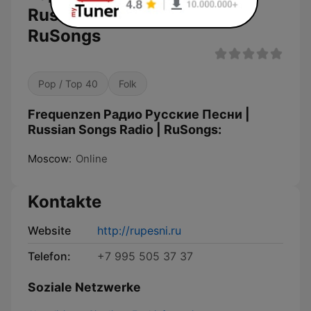
Russian Songs Radio |
RuSongs
Pop / Top 40
Folk
Frequenzen Радио Русские Песни |
Russian Songs Radio | RuSongs:
Moscow:
Online
Kontakte
Website
http://rupesni.ru
Telefon:
+7 995 505 37 37
Soziale Netzwerke