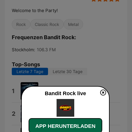
Welcome to the Party!
Rock
Classic Rock
Metal
Frequenzen Bandit Rock:
Stockholm:
106.3 FM
Top-Songs
Letzte 7 Tage
Letzte 30 Tage
Bones for the Crows
1
Bandit Rock live
Rockeroo
Higher
2
Erik Grönwall
APP HERUNTERLADEN