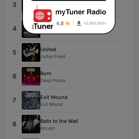
Är det här det är party?
3
Rasmus Gozzi
Colder
4
Smash Into Pieces
United
5
Judas Priest
Burn
6
Deep Purple
Exit Wound
7
Exit Wound
Balls to the Wall
8
Accept