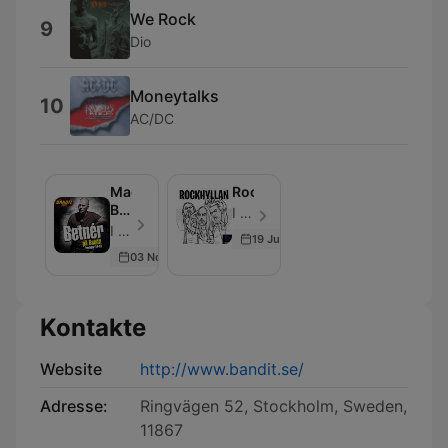
We Rock
9
Dio
Moneytalks
10
AC/DC
Magnus
Rockhyllan
Betnér
I LIKE RADIO - Folge 187
Podcast
I LIKE RADIO - Folge 29
19 Jun 2026
03 Nov 2015
Kontakte
Website
http://www.bandit.se/
Adresse:
Ringvägen 52, Stockholm, Sweden,
11867