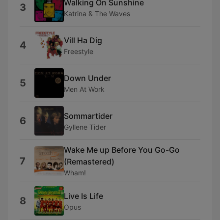
Walking On Sunshine
3
Katrina & The Waves
Vill Ha Dig
4
Freestyle
Down Under
5
Men At Work
Sommartider
6
Gyllene Tider
Wake Me up Before You Go-Go
7
(Remastered)
Wham!
Live Is Life
8
Opus