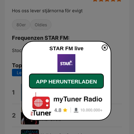
Hos oss lever stjärnorna för evigt
80er
Oldies
Frequenzen STAR FM:
STAR FM live
Stockholm:
107.1 FM
Top-Songs
Letzte 7 Tage
Letzte 30 Tage
APP HERUNTERLADEN
La Isla Bonita
1
David Guetta & Madonna
Sweat (A la la la la Long)
2
Inner Circle