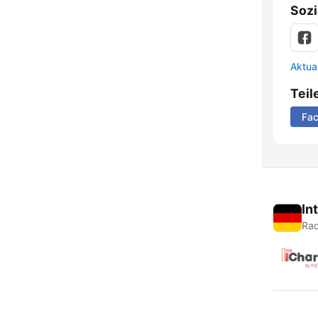
Sozi
Aktua
Teil
Fa
In
Rad