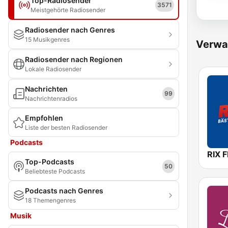
Top-Radiosender
3571
Meistgehörte Radiosender
Radiosender nach Genres
15 Musikgenres
Verwa
Radiosender nach Regionen
Lokale Radiosender
Nachrichten
99
Nachrichtenradios
Empfohlen
Liste der besten Radiosender
Podcasts
RIX 
Top-Podcasts
50
Beliebteste Podcasts
Podcasts nach Genres
18 Themengenres
Musik