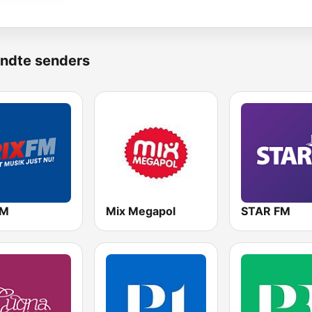
ndte senders
FM
Mix Megapol
STAR FM