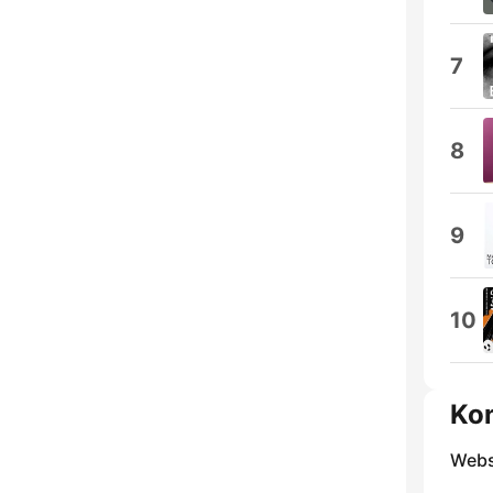
7
8
9
10
Ko
Webs