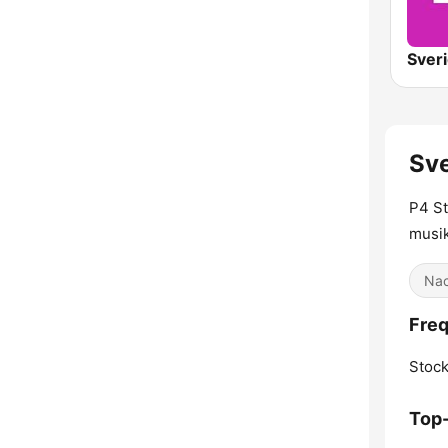
Sve
P4 St
musik
Nac
Freq
Stoc
Top