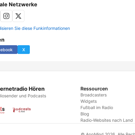
ale Netzwerke
lisieren Sie diese Funkinformationen
en
cebook
X
ternetradio Hören
Ressourcen
Broadcasters
iosender und Podcasts
Widgets
Fußball im Radio
Blog
Radio-Websites nach Land
© AppMind 2026. Alle Rech