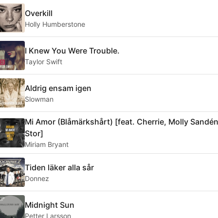
Overkill
Holly Humberstone
I Knew You Were Trouble.
Taylor Swift
Aldrig ensam igen
Slowman
Mi Amor (Blåmärkshårt) [feat. Cherrie, Molly Sandén
Stor]
Miriam Bryant
Tiden läker alla sår
Donnez
Midnight Sun
Petter Larsson