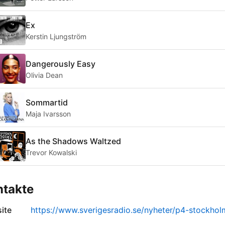
Ex
Kerstin Ljungström
Dangerously Easy
Olivia Dean
Sommartid
Maja Ivarsson
As the Shadows Waltzed
Trevor Kowalski
ntakte
ite
https://www.sverigesradio.se/nyheter/p4-stockhol