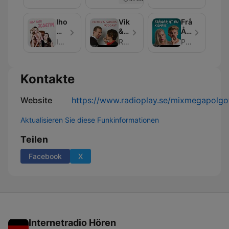
Ihop
Viktor
Frågar
Med
&
Åt
Josefin
Faraos
En
Ihop Med Josefin
RadioPlay
Podplay
Podcast
Kompis
Kontakte
Website
https://www.radioplay.se/mixmegapolg
Aktualisieren Sie diese Funkinformationen
Teilen
Facebook
X
Internetradio Hören