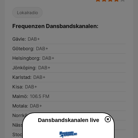
Lokalradio
Frequenzen Dansbandskanalen:
Gävle:
DAB+
Göteborg:
DAB+
Helsingborg:
DAB+
Jönköping:
DAB+
Karlstad:
DAB+
Kisa:
DAB+
Malmö:
106.5 FM
Motala:
DAB+
Norrköping:
DAB+
Dansbandskanalen live
Nässjö:
DAB+
Stockholm:
DAB+