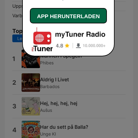
Uppsala:
DAB+
Varberg:
DAB+
APP HERUNTERLADEN
Top-Songs
Letzte 7 Tage
Letzte 30 Tage
Mannen i Spegeln
1
Phibes
Aldrig I Livet
2
Barbados
Hej, hej, hej, hej
3
Aušus
Har du sett på Balla?
4
Unge KI