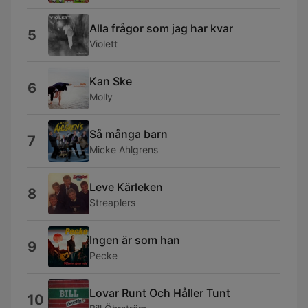
Alla frågor som jag har kvar
5
Violett
Kan Ske
6
Molly
Så många barn
7
Micke Ahlgrens
Leve Kärleken
8
Streaplers
Ingen är som han
9
Pecke
Lovar Runt Och Håller Tunt
10