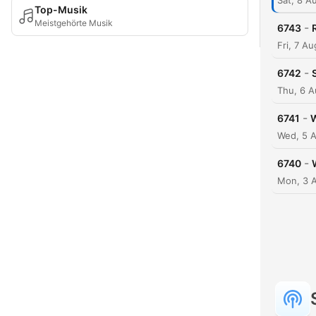
Sat, 8 A
Top-Musik
Meistgehörte Musik
-
6743
Fri, 7 A
-
6742
Thu, 6 
-
6741
W
Wed, 5 
-
6740
Mon, 3 