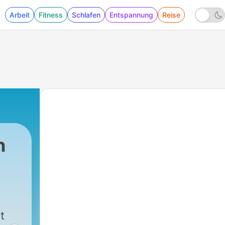
Arbeit
Fitness
Schlafen
Entspannung
Reise
n
t