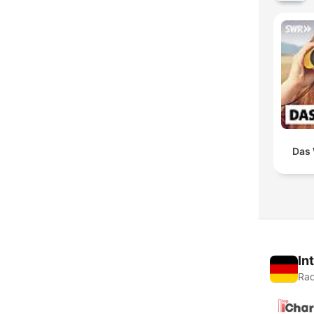
Das 
In
Rad