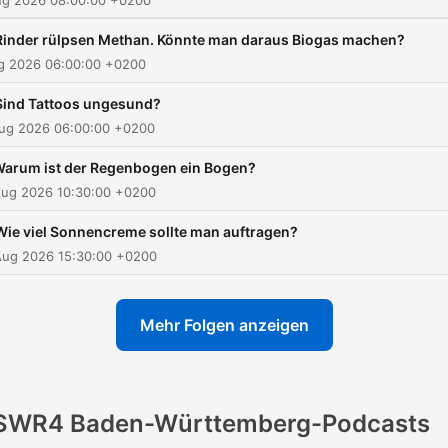
ug 2026 08:00:00 +0200
veröffentlichen. Die Episo
Rinder rülpsen Methan. Könnte man daraus Biogas machen?
dürfen dabei nicht verände
ug 2026 06:00:00 +0200
oder kommerziell genutzt
Sind Tattoos ungesund?
werden. Die Lizenz lautet 
Aug 2026 06:00:00 +0200
BY-NC-ND 4.0.
arum ist der Regenbogen ein Bogen?
Aug 2026 10:30:00 +0200
Wie viel Sonnencreme sollte man auftragen?
Aug 2026 15:30:00 +0200
Mehr Folgen anzeigen
SWR4 Baden-Württemberg-Podcasts