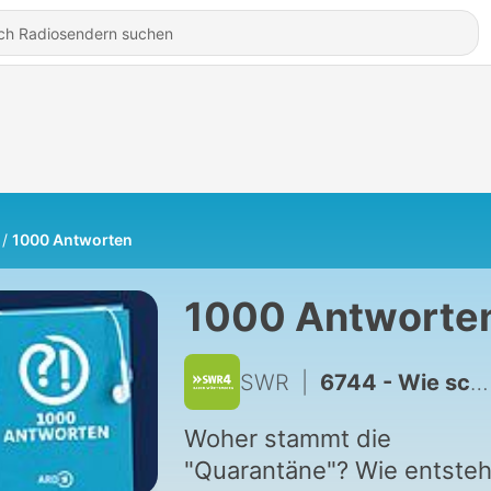
1000 Antworten
1000 Antworte
SWR
|
6744 - Wie schädlich ist Rauchen für die Haut?
Woher stammt die
"Quarantäne"? Wie entsteh