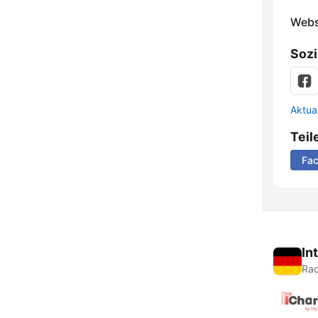
Webs
Sozi
Aktua
Teil
Fa
In
Rad