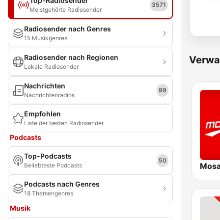
Top-Radiosender
3571
Meistgehörte Radiosender
Radiosender nach Genres
15 Musikgenres
Radiosender nach Regionen
Verwa
Lokale Radiosender
Nachrichten
99
Nachrichtenradios
Empfohlen
Liste der besten Radiosender
Podcasts
Top-Podcasts
50
Beliebteste Podcasts
Podcasts nach Genres
18 Themengenres
Musik