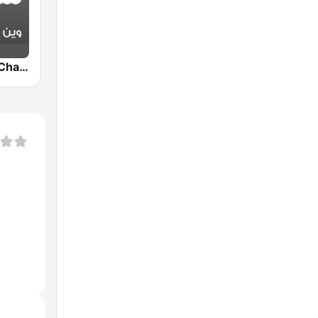
Shems FM - Charki (شمس أف أم)