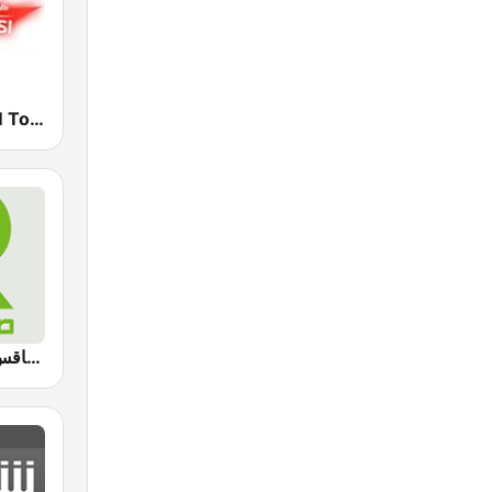
Mosaique FM Tounsi (موزاييك إف إم)
Radio Sfax (إذاعة صفاقس)