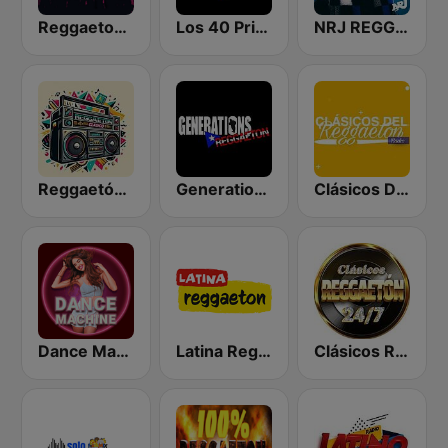
Reggaeton Exitos de Hoy
Los 40 Principales
NRJ REGGAETON
Reggaetón Clásicos
Generations Reggaeton
Clásicos Del Reggaetón
Dance Machine
Latina Reggaeton
Clásicos Reggaeton 24/7