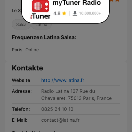
Le Son Latino
Salsa
Latino
Frequenzen Latina Salsa:
Paris:
Online
Kontakte
Website
http://www.latina.fr
Adresse:
Radio Latina 167 Rue du
Chevaleret, 75013 Paris, France
Telefon:
0825 24 10 10
E-Mail:
contact@latina.fr