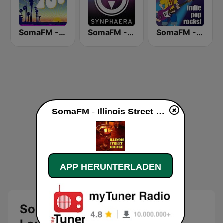
SomaFM - Left Coast 70s
SomaFM - Synphaera Radio
SomaFM - Indie Pop Rocks!
SomaFM - Illinois Street Lounge live
APP HERUNTERLADEN
SomaFM - Illinois Street