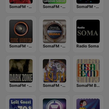
SomaFM - Secret Agent
SomaFM - Groove Salad
SomaFM - Beat Blender
SomaFM - Sonic Universe
SomaFM - Space Station Soma
Radio Soma
SomaFM - The Dark Zone
SomaFM - Lush
SomaFM Bossa Beyond