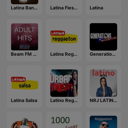
Latina Bandida!
Latina Fiesta
Latina
Beam FM - Adult Hits
Latina Reggaeton
Generations Reggaeton
Latina Salsa
Latino Reggaeton y Urbano
NRJ LATINO HITS