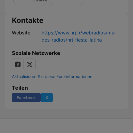
Nuit
de
Rêve
sur
Kontakte
NRJ
Website
https://www.nrj.fr/webradios/mur-
des-radios/nrj-fiesta-latina
Soziale Netzwerke
Aktualisieren Sie diese Funkinformationen
Teilen
Facebook
X