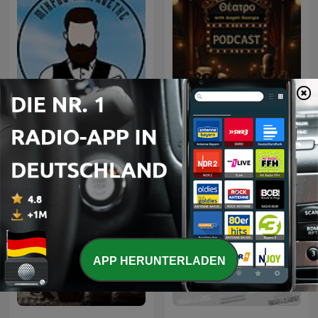
Θέατρο με Αγγελή
Μικρός Αναγνώστης
Γεωργία, ραδιοφωνικά
θεατρικά έργα
APP HERUNTERLADEN