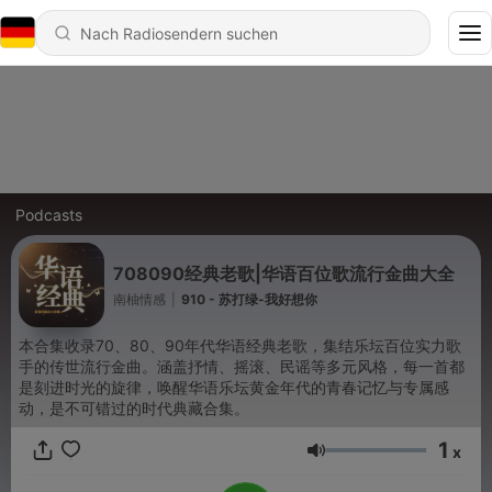
Podcasts
708090经典老歌|华语百位歌流行金曲大全
南柚情感
|
910 - 苏打绿-我好想你
本合集收录70、80、90年代华语经典老歌，集结乐坛百位实力歌
手的传世流行金曲。涵盖抒情、摇滚、民谣等多元风格，每一首都
是刻进时光的旋律，唤醒华语乐坛黄金年代的青春记忆与专属感
动，是不可错过的时代典藏合集。
1
x
Lautstärke