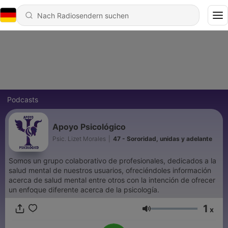
Podcasts
Apoyo Psicológico
Psic. Lizet Morales
|
47 - Sororidad, unidas y adelante
Somos un grupo colaborativo de profesionales, dedicados a la
salud mental de nuestros usuarios, ofreciéndoles información
acerca de salud mental entre otros con la intención de ofrecer
un enfoque diferente acerca de la psicología.
1
x
Lautstärke