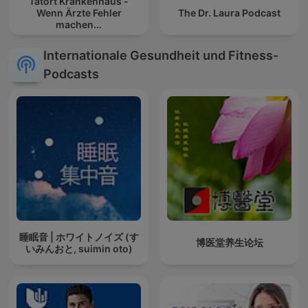
Tatort Krankenhaus -
Wenn Ärzte Fehler
The Dr. Laura Podcast
machen...
Internationale Gesundheit und Fitness-
Podcasts
睡眠音 | ホワイトノイズ (す
博医堂养生论坛
いみんおと, suimin oto)