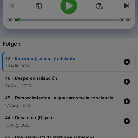
00:00
00:00
Folgen
-
47
Sororidad, unidas y adelante
30 Mär. 2024
-
46
Despersonalización
24 Aug. 2023
-
45
Remordimientos, lo que carcome la conciencia
17 Aug. 2023
-
44
Desapego (Dejar ir)
10 Aug. 2023
-
43
Depresión (Caída eterna en si mismo)