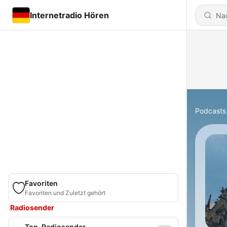
Internetradio Hören
Podcasts
Favoriten
Favoriten und Zuletzt gehört
Radiosender
Top-Radiosender