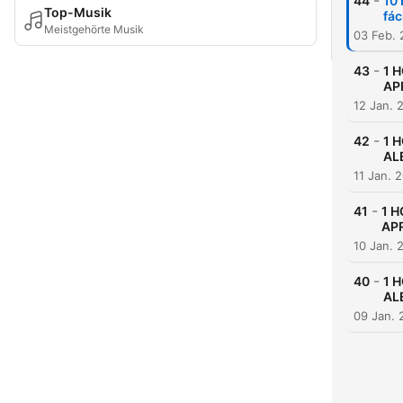
-
44
10
Top-Musik
fác
Meistgehörte Musik
03 Feb.
-
43
1 
AP
12 Jan. 
-
42
1 
AL
11 Jan. 
-
41
1 H
APR
10 Jan. 
-
40
1 
ALE
09 Jan. 