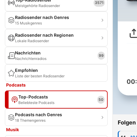
3571
Meistgehörte Radiosender
Radiosender nach Genres
15 Musikgenres
Radiosender nach Regionen
Lokale Radiosender
Nachrichten
99
Nachrichtenradios
Empfohlen
Liste der besten Radiosender
00
Podcasts
Top-Podcasts
50
Beliebteste Podcasts
Podcasts nach Genres
18 Themengenres
Folgen
Musik