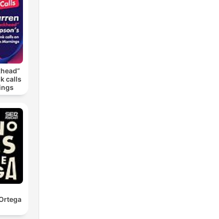
khead”
k calls
ings
Ortega