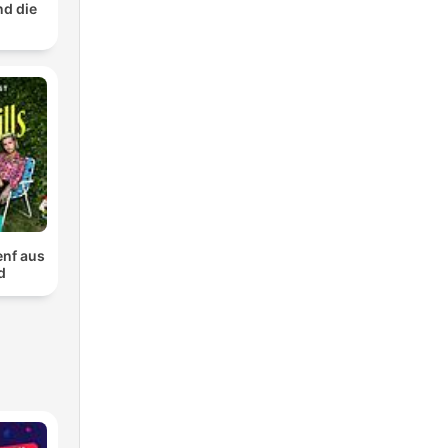
nd die
Senf aus
d