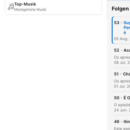
Top-Musik
Folgen
Meistgehörte Musik
-
53
Sug
Per
é
05 Aug.
-
52
Aca
08 Jul. 
-
51
Chá
01 Jul. 
-
50
É O
24 Jun.
-
49
Iti