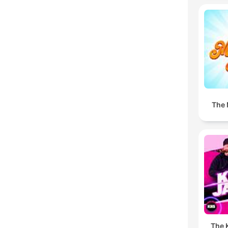
The 
The K