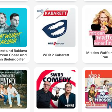
rst und Baklava
Mit den Waffel
Özcan Cosar und
WDR 2 Kabarett
Frau
an Bielendorfer