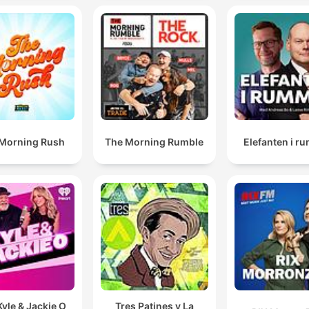
Morning Rush
The Morning Rumble
Elefanten i r
yle & Jackie O
Tres Patines y La