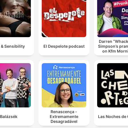
Darren “Whac
 & Sensibility
El Despelote podcast
Simpson’s pran
on Kfm Morn
Renascença -
Balázsék
Extremamente
Las Noches de 
Desagradável