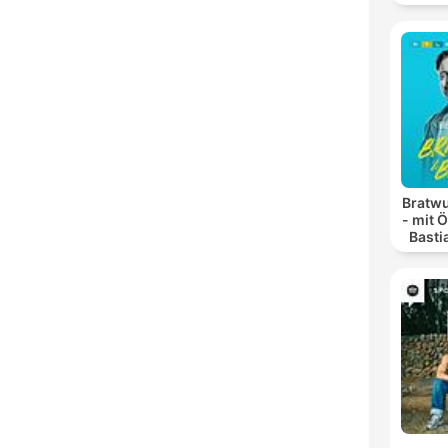
Bratwu
- mit 
Basti