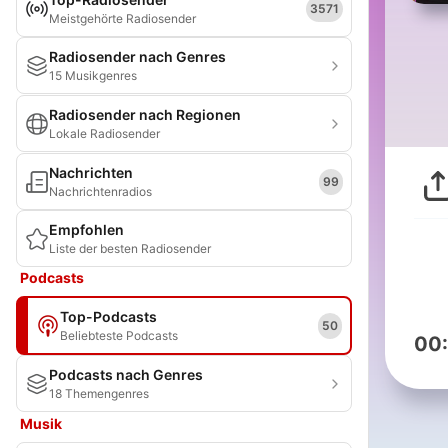
3571
Meistgehörte Radiosender
Radiosender nach Genres
15 Musikgenres
Radiosender nach Regionen
Lokale Radiosender
Nachrichten
99
Nachrichtenradios
Empfohlen
Liste der besten Radiosender
Podcasts
Top-Podcasts
50
Beliebteste Podcasts
00
Podcasts nach Genres
18 Themengenres
Musik