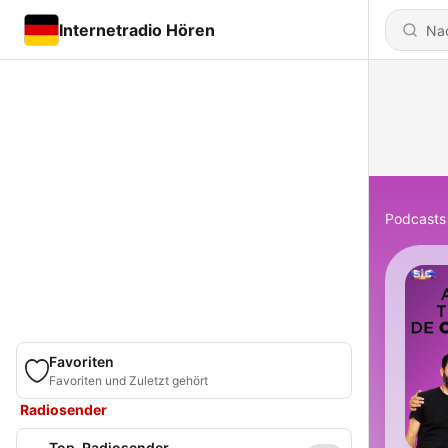
Internetradio Hören
Podcasts
Favoriten
Favoriten und Zuletzt gehört
Radiosender
Top-Radiosender