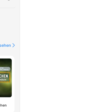
nsehen
chen