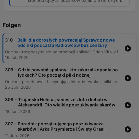
nadchodzących odcinków bajek dla dorosłych.
Folgen
-
310
Bajki dla dorosłych powracają! Sprawdź nowe
odcinki podcastu Radiowców bez cenzury
Odcinek rozpoczyna się od promocji aplikacji Orlen Vita, oferującej zniżki na paliwo oraz produkty spożywcze podczas wakacyjnych weekendów. Następnie następuje zapowiedź nowego sezonu audycji „Bajki dla dorosłych” prowadzonej przez Przemysława Skowrona, Tomasza Olbratowskiego i Jacka Tonkowicza. Program, osadzony w klimacie Podkarpacia, prezentuje nowe, groteskowe i absurdalne wersje znanych opowieści, które będą dostępne na platformach RMF ON oraz w innych serwisach podcastowych.
16 Jul. 2026
-
309
Gdzie powstał spalony i kto zakazał kopania po
łydkach? Oto początki piłki nożnej
Odcinek przedstawia fascynującą historię ewolucji piłki nożnej, od starożytnych gier chińskich, greckich i rzymskich, aż po angielski mob football. Autor opisuje proces ujednolicania przepisów w XIX wieku przez Ebenezera Cobbirly'ego oraz powstanie Football Association. Program przybliża również historię kluczowych przepisów, takich jak wymiary boiska, wprowadzenie rzutu karnego, ewolucję roli bramkarza oraz ustalenie liczby zawodników. Przedstawiono, jak dawne zasady, często wynikające z tradycji lub przypadku, przekształciły się w ustandaryzowany sport, który znamy dzisiaj.
25 Jun. 2026
-
308
Trojańska Helena, sedes ze złota i kebab w
Aleksandrii. Oto wielkie poszukiwania skarów
18 Jun. 2026
-
307
Poradnik początkującego poszukiwacza
skarbów | Arka Przymierza i Święty Graal
11 Jun. 2026