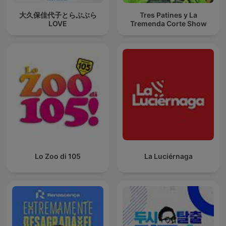
大久保佳代子とらぶぶら
Tres Patines y La
LOVE
Tremenda Corte Show
Lo Zoo di 105
La Luciérnaga