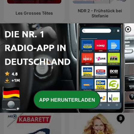
NDR 2 - Frühstück bei
Les Grosses Têtes
Stefanie
Bratwurst und Baklava -
Sinnlos Märchen
mit Özcan Cosar und
Bastian Bielendorfer
APP HERUNTERLADEN