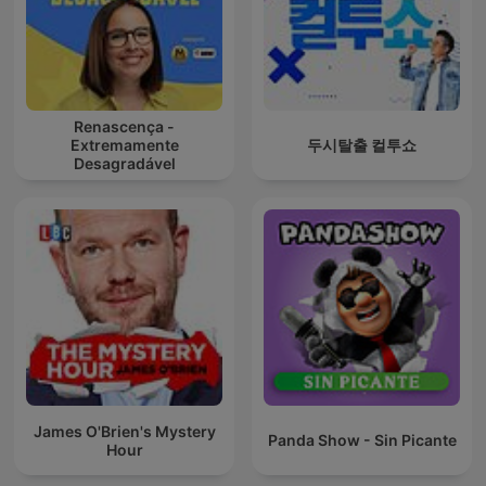
Renascença -
Extremamente
두시탈출 컬투쇼
Desagradável
James O'Brien's Mystery
Panda Show - Sin Picante
Hour