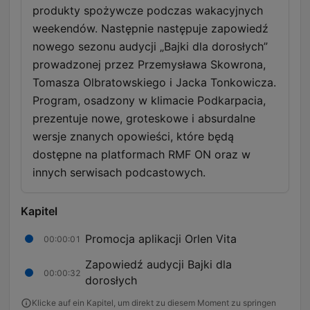
produkty spożywcze podczas wakacyjnych
weekendów. Następnie następuje zapowiedź
nowego sezonu audycji „Bajki dla dorosłych”
prowadzonej przez Przemysława Skowrona,
Tomasza Olbratowskiego i Jacka Tonkowicza.
Program, osadzony w klimacie Podkarpacia,
prezentuje nowe, groteskowe i absurdalne
wersje znanych opowieści, które będą
dostępne na platformach RMF ON oraz w
innych serwisach podcastowych.
Kapitel
Promocja aplikacji Orlen Vita
00:00:01
Zapowiedź audycji Bajki dla
00:00:32
dorosłych
Klicke auf ein Kapitel, um direkt zu diesem Moment zu springen