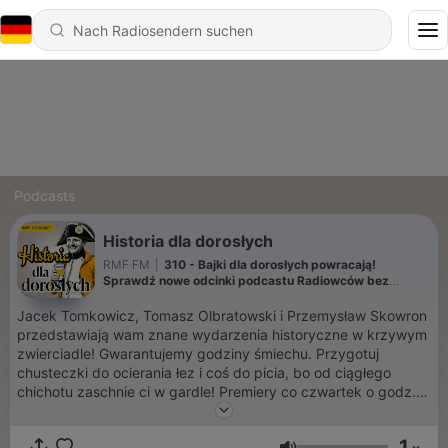
Podcasts
Historia dla dorosłych
RMF FM
|
310 - Bajki dla dorosłych powracają!
Sprawdź nowe odcinki podcastu Radiowców bez
cenzury
Jacek Tomkowicz, Tomasz Olbratowski i Przemysław Skowron
przedstawiają wam znane wydarzenia historyczne w krzywym
zwierciadle! Gwarantujemy godziny śmiechu. Przygotuj
chusteczki do ocierania łez i coś do picia, bo od ciągłego
chichotu zaschnie ci w gardle! Premiery co czwartek o godz.
9:00.
1