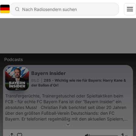
Podcasts
Bayern Insider
BILD
|
285 - Wichtig wie nie für Bayern: Harry Kane &
der Ballon d’Or!
Transfergerüchte, Trainergetuschel oder Spieltaktiken beim
FCB - für echte FC Bayern Fans ist der “Bayern Insider” ein
absolutes Muss! Christian Falk berichtet seit über 20 Jahren
über den größten Fußball-Verein Deutschlands: den FC
Bayern. Er telefoniert regelmäßig mit den aktuellen Spielern,
den Bayern-Bossen - und bekommt immer wieder Anrufe von
Uli Hoeneß, einer der prägenden Figuren beim Verein. Kurz
1