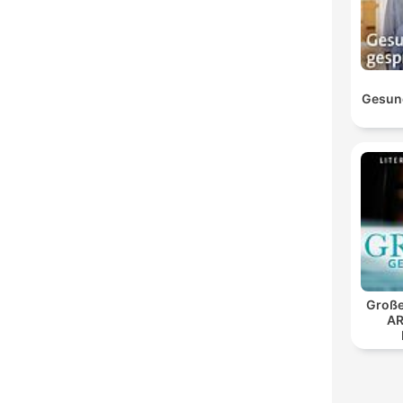
Gesun
Große
AR