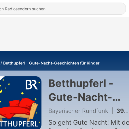
Betthupferl - Gute-Nacht-Geschichten für Kinder
Betthupferl -
Gute-Nacht-
Geschichten fü
Bayerischer Rundfunk
|
3998 - Fanny Fuchs: Kautzerl-Kinder | Eine Gute-Nacht-Geschichte ab 5 Jahren / Mundart Oberbayern
Kinder
So geht Gute Nacht! Mit d