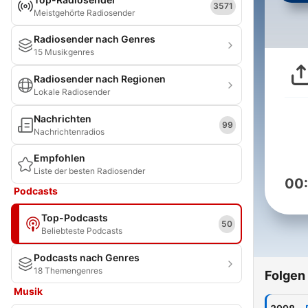
3571
Meistgehörte Radiosender
Radiosender nach Genres
15 Musikgenres
Radiosender nach Regionen
Lokale Radiosender
Nachrichten
99
Nachrichtenradios
Empfohlen
Liste der besten Radiosender
00
Podcasts
Top-Podcasts
50
Beliebteste Podcasts
Podcasts nach Genres
18 Themengenres
Folgen
Musik