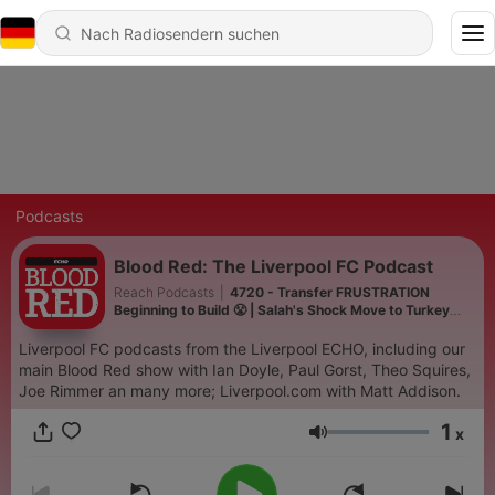
Podcasts
Blood Red: The Liverpool FC Podcast
Reach Podcasts
|
4720 - Transfer FRUSTRATION
Beginning to Build 😤 | Salah's Shock Move to Turkey
🇹🇷 | Monaco Preview ⚽️
Liverpool FC podcasts from the Liverpool ECHO, including our
main Blood Red show with Ian Doyle, Paul Gorst, Theo Squires,
Joe Rimmer an many more; Liverpool.com with Matt Addison.
1
x
Lautstärke