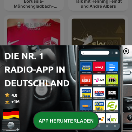
Borussia-
Talk mit Henning Feindt
Mönchengladbach-
und André Albers
Podcast der RP
Sky90 – die
Lautre - Der FCK-Podcast
Fußballdebatte | Sky Sport
Podcast
APP HERUNTERLADEN