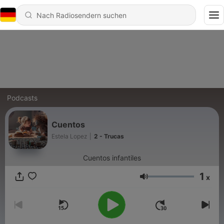
Podcasts
Cuentos
Estela Lopez
|
2 - Trucas
Cuentos infantiles
1
x
Lautstärke