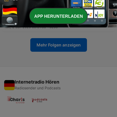
-
5
Das Fax (oder: schöne Grüße von Martin Hansen)
(4/6)
Tue, 9 Jun 2026 00:05:00 +0200
APP HERUNTERLADEN
-
4
Vier Tage. Und eine Nacht. (3/6)
Tue, 2 Jun 2026 00:01:00 +0200
Mehr Folgen anzeigen
Internetradio Hören
Radiosender und Podcasts