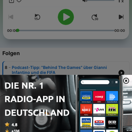
1
x
Deutschland zu holen?
Lautstärke
00:00
00:00
Folgen
-
8
Podcast-Tipp: "Behind The Games" über Gianni
Infantino und die FIFA
28 Jul. 2026
-
7
Götterdämmerung (oder: Das Ende eines
Märchens) (6/6)
23 Jun. 2026
-
6
Nur gucken, nicht anfassen! (5/6)
16 Jun. 2026