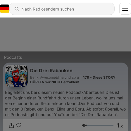
Podcasts
Die Drei Rabauken
Benx, AwesomeElina und Ebru
|
179 - Diese STORY
DÜRFEN wir NICHT erzählen!
Begleitet uns bei diesem neuen Podcast-Abenteuer! Dies ist
der Beginn einer Rundfahrt durch unser Leben, wo ihr uns mal
von einer anderen Seite erleben könnt.Der Podcast von und
mit den 3 Rabauken Benx, Elina und Ebru. Ab sofort überall, wo
es Podcasts gibt und auf YouTube bei "Die Drei Rabauken".
1
x
Lautstärke