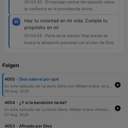
00:03:30 · El mensaje central del episodio sobre
la confianza en la providencia divina.
Haz tu voluntad en mi vida. Cumple tu
propósito en mí
00:04:24 · Parte de la oración final donde se
busca la alineación personal con el plan de Dios.
Folgen
-
4055
Dios sabe el por qué
En este episodio de La dosis diaria con William Arana, se presenta una reflexión sobre la sabiduría divina en las respuestas a las oraciones. A través de la historia de Mari, una niña que anhelaba tener ojos azules como su familia pero que terminó utilizando sus ojos castaños para realizar una labor misionera crucial en la India, el narrador explora cómo los 'no' de Dios pueden ser protecciones esenciales. El contenido invita a los oyentes a confiar en que Dios conoce cada lágrima y responde con inteligencia, priorizando lo que es mejor para el propósito de cada persona. El episodio concluye con una oración de entrega y gratitud por la voluntad divina.
08 Aug. 2026
-
4054
¿Y si la bendición tarda?
En este episodio de La Dosis Diaria, William Arana reflexiona sobre la naturaleza de la relación entre el ser humano y Dios. A través de una analogía sobre la interacción entre un padre y su hijo, el locutor invita a los oyentes a cuestionar si buscan la mano de Dios por sus bendiciones o su corazón por su presencia. El contenido explora el concepto de una fe madura basada en el pasaje bíblico de Habacuc, analizando cómo la espera y el silencio divino pueden ser herramientas para moldear el carácter y fortalecer la confianza espiritual.
07 Aug. 2026
-
4053
Afinado por Dios