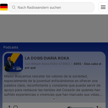
Podcasts
LA DOSIS DIARIA ROKA
Con William Arana ROKA STEREO
|
4055 - Dios sabe el
por qué
Mision Buscamos rescatar los valores de la sociedad,
especialmente de la juventud enfocándonos en ofrecer una
palabra clara, reconfortante y constante que pueda servir de
apoyo para restaurar las heridas del Corazón de quienes han
sufrido experiencias o vivencias que han marcado sus vidas;
siempre exaltando el amor y el perdón de Dios que dió a través
de su hijo Jesucristo. ¿En que nos fundamentamos? La gran
1