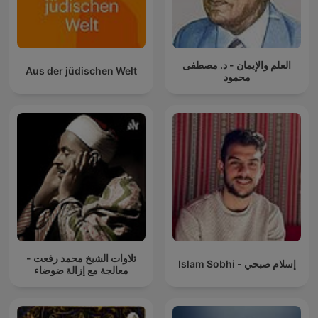
العلم والإيمان - د. مصطفى
Aus der jüdischen Welt
محمود
تلاوات الشيخ محمد رفعت -
Islam Sobhi - إسلام صبحي
معالجة مع إزالة ضوضاء