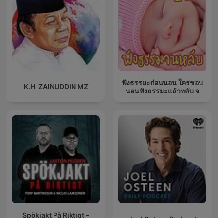
ฟังธรรมะก่อนนอน ใครชอบ
K.H. ZAINUDDIN MZ
นอนฟังธรรมะแล้วหลับ จ
Spökjakt På Riktigt –