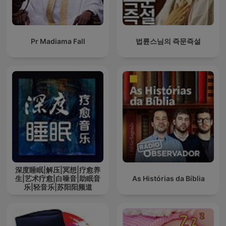
Pr Madiama Fall
법륜스님의 즉문즉설
深度睡眠|解压|冥想|疗愈养
生|艺术疗愈|白噪音|助眠音
As Histórias da Bíblia
乐|轻音乐|苏阳阳频道