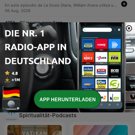
En este episodio de La Dosis Diaria, William Arana utiliza una analogía sobre la afinación de las cuerdas de una guitarra para reflexionar sobre las tensiones y dificultades de la vida. A través de una conversación con un productor musical, el locutor explora cómo la presión y los problemas pueden ser procesos de refinamiento espiritual en lugar de destrucción. El contenido invita a los oyentes a encontrar propósito en las pruebas, citando pasajes bíblicos como Santiago 1 para fortalecer la constancia y la fe. El episodio concluye con una oración de confianza en el proceso de Dios y un canto dedicado al Creador.
06 Aug. 2026
-
4051
Cómo sea, pero llega
En este episodio de La Dosis Diaria, William Arana reflexiona sobre la perseverancia y la resistencia ante las adversidades de la vida. A través de la conmovedora historia de un maratonista que, a pesar del agotamiento físico extremo, decide no rendirse y avanzar gateando hacia la meta, el locutor invita a los oyentes a encontrar fuerza en su fe. El mensaje se centra en la idea de que las victorias más significativas no siempre consisten en llegar primero, sino en mantener la fidelidad y la constancia. Utilizando como referencia las palabras del apóstol Pablo en 2 Timoteo 4:7, el programa aborda las batallas internas de desánimo, miedo y soledad que muchas personas enfrentan en silencio. El episodio concluye con una oración de fortaleza y un canto de determinación para seguir adelante en la carrera de la vida, recordando que la mano de Dios sostiene a quienes deciden no rendirse.
04 Aug. 2026
-
4050
Ve por tu Milagro
Este episodio de La Dosis Diaria presenta una conmovedora historia sobre la determinación de una niña llamada Teresa, quien intenta comprar un milagro en una farmacia para salvar a su hermano enfermo. A través de este relato, William Arana reflexiona sobre la naturaleza de la fe, diferenciándola de la simple intención o el deseo, y enfatizando que los milagros son manifestaciones de una ley superior impulsada por la creencia absoluta. El contenido ofrece una reflexión espiritual basada en principios bíblicos, instando a los oyentes a enfrentar sus desafíos con la misma determinación que la protagonista. El mensaje central se enfoca en la importancia de creer en lo que no se ve y en la confianza en la intervención divina para superar las adversidades de la vida.
03 Aug. 2026
Mehr Folgen anzeigen
APP HERUNTERLADEN
Alle ansehen
Mehr Religion und
Spiritualität-Podcasts