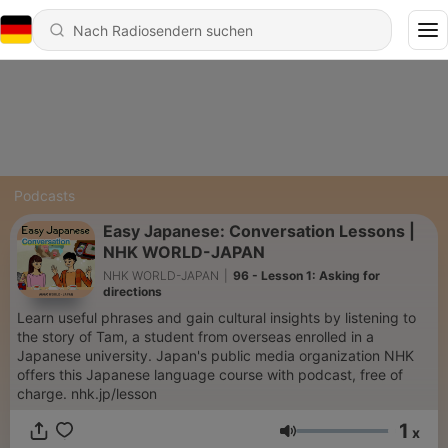
Podcasts
Easy Japanese: Conversation Lessons |
NHK WORLD-JAPAN
NHK WORLD-JAPAN
|
96 - Lesson 1: Asking for
directions
Learn useful phrases and gain cultural insights by listening to
the story of Tam, a student from overseas enrolled in a
Japanese university. Japan's public media organization NHK
offers this Japanese language course with podcast, free of
charge. nhk.jp/lesson
1
x
Lautstärke