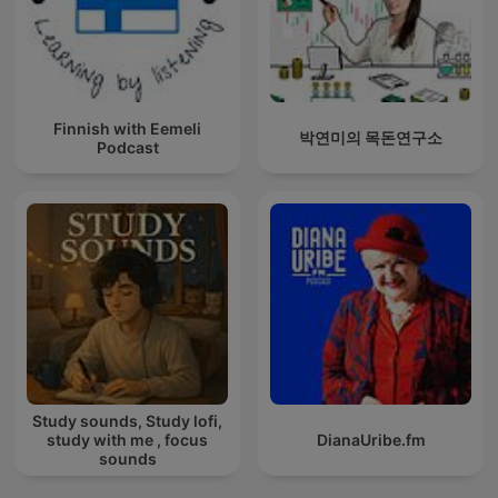
Finnish with Eemeli
박연미의 목돈연구소
Podcast
Study sounds, Study lofi,
study with me , focus
DianaUribe.fm
sounds