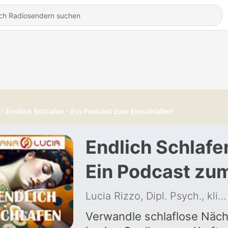
Endlich Schlafen - Ein Podcast zum Einschlafen!
Endlich Schlafe
Ein Podcast zu
Einschlafen!
Lucia Rizzo, Dipl. Psych., klin. Hypnotherapeutin, TCM-Heilp., Entspannungscoach
Verwandle schlaflose Näch