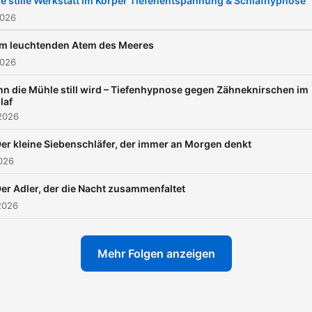
ie stille Werkstatt im Körper Tiefenentspannung & Schlafhypnose
heraus. Meist werbefrei auch
2026
hier: •
Im leuchtenden Atem des Meeres
https://podcastaddict.com
2026
schlafen-ein-podcast-zum
n die Mühle still wird – Tiefenhypnose gegen Zähneknirschen im
einschlafen/4329369
laf
2026
er kleine Siebenschläfer, der immer an Morgen denkt
026
er Adler, der die Nacht zusammenfaltet
2026
Mehr Folgen anzeigen