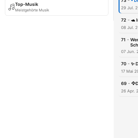
-
73
• D
Top-Musik
29 Jul. 
Meistgehörte Musik
-
72
🐢 
08 Jul. 
-
71
Wen
Sch
07 Jun. 
-
70
✨ D
17 Mai 2
-
69
🦅D
26 Apr. 