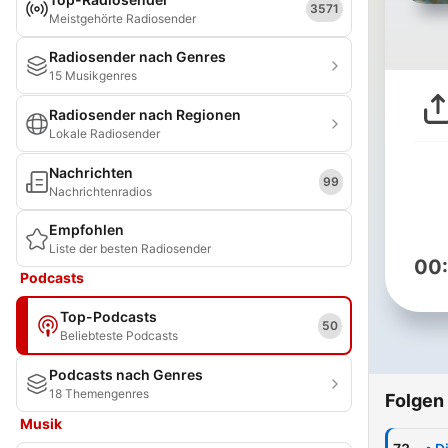
3571
Meistgehörte Radiosender
Radiosender nach Genres
15 Musikgenres
Radiosender nach Regionen
Lokale Radiosender
Nachrichten
99
Nachrichtenradios
Empfohlen
Liste der besten Radiosender
00
Podcasts
Top-Podcasts
50
Beliebteste Podcasts
Podcasts nach Genres
18 Themengenres
Folgen
Musik