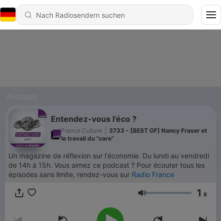
Podcasts
Entendez-vous l'éco ?
France Culture
|
3733 - [BEST OF] Nancy Fraser et
le travail du “care”
Un magazine de réflexion sur l'économie. Du lundi au vendredi
de 14h à 15h. Vous aimez ce podcast ? Pour écouter tous les
épisodes sans limite, rendez-vous sur
Radio France
1
x
Lautstärke