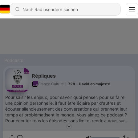
Podcasts
Répliques
France Culture
|
728 - David en majesté
Pour saisir les enjeux, pour savoir quoi penser, pour se faire
une opinion personnelle, il faut être éclairé par d'autres et
écouter silencieusement des conversations qui prennent leur
temps et problématisent le monde. Vous aimez ce podcast ?
Pour écouter tous les épisodes sans limite, rendez-vous sur
Radio France
1