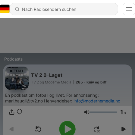
Podcasts
TV 2 B-Laget
TV 2 og Moderne Media
|
285 - Kniv og biff
En podkast om fotball og livet. For annonsering:
mari.haugli@tv2.no Henvendelser:
info@modernemedia.no
1
x
Lautstärke