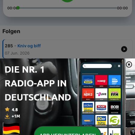
00:00
00:00
Folgen
-
285
Kniv og biff
07 Jun. 2026
-
284
Tid for VM: Gruppe L
31 Mai 2026
-
283
Tid for VM: Gruppe K
30 Mai 2026
-
282
Tid for VM: Gruppe J
29 Mai 2026
-
281
Tunge skudd
28 Mai 2026