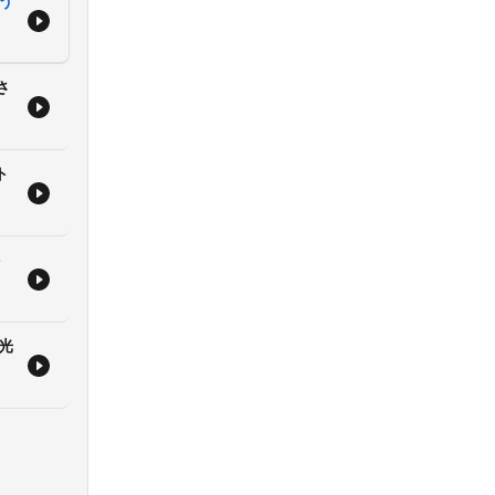
う
さ
ト
ト
光