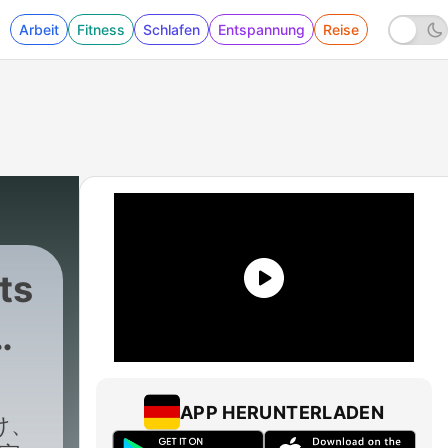
Arbeit
Fitness
Schlafen
Entspannung
Reise
ts
た
APP HERUNTERLADEN
け、