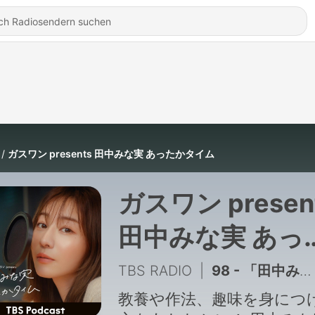
ガスワン presents 田中みな実 あったかタイム
ガスワン presen
田中みな実 あっ
かタイム
TBS RADIO
|
98 - 「田中みな実、大河俳優をお迎えする」2026年7月25日放送：ふかわりょうさんゲスト回
教養や作法、趣味を身につ