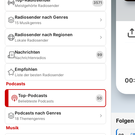
3571
Meistgehörte Radiosender
Radiosender nach Genres
15 Musikgenres
Radiosender nach Regionen
Lokale Radiosender
Nachrichten
99
Nachrichtenradios
Empfohlen
Liste der besten Radiosender
00
Podcasts
Top-Podcasts
50
Beliebteste Podcasts
Podcasts nach Genres
18 Themengenres
Folgen
Musik