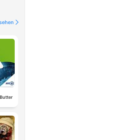
nsehen
Butter