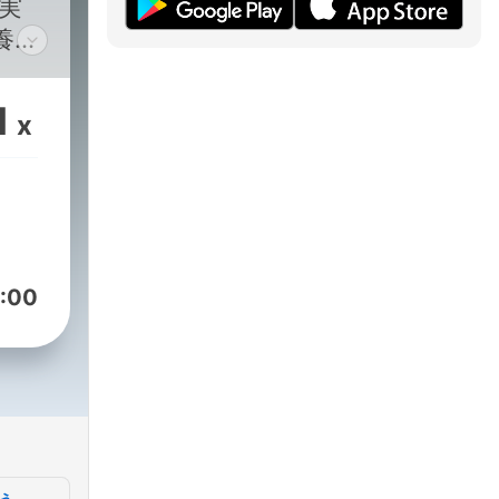
実
養・
り人
物に
1
x
クバ
各界
し
トを
:00
dcast/