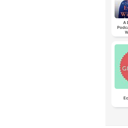
A 
Podca
W
Ec