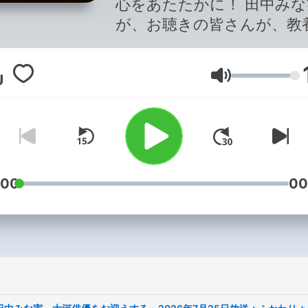
心をあたたかに！ 田中みな
が、お聴きの皆さんが、教
作法・趣味を身につけ、 よ
生を楽しく、より素敵な人
Lautstärke
なるための人間力向上トー
ラエティー番組です。 毎回
のスペシャリストをお迎え
て、人生を豊かにするヒン
教えて頂きます。 制作：TBSラ
ジオ TBS Podcast：
:00
00
https://www.tbsradio.jp/po