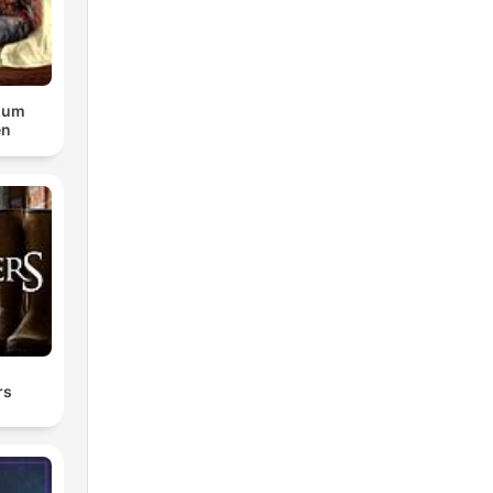
zum
en
rs