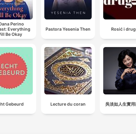
Dana Perino
st: Everything
Pastora Yesenia Then
Rosić i drug
ill Be Okay
ht Gebeurd
Lecture du coran
吳淡如人生實用