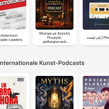
Θέατρο με Αγγελή
rbitorincii-
Γεωργία,
پلی لیست 
icade-Leaders
ραδιοφωνικά
θεατρικά έργα
Internationale Kunst-Podcasts