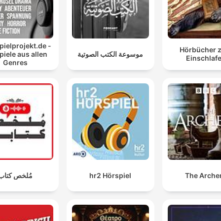
ielprojekt.de -
Hörbücher 
iele aus allen
موسوعة الكتب الصوتية
Einschlaf
Genres
مُلخص كتاب
hr2 Hörspiel
The Arche