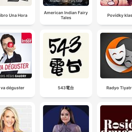
American Indian Fairy
ibro Una Hora
Povídky kla
Tales
 va déguster
543電台
Radyo Tiyat