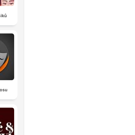
siků
rosu