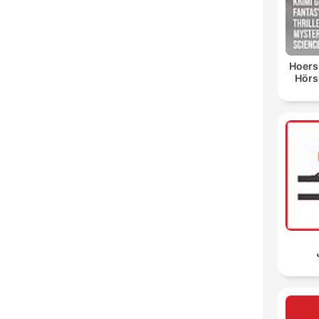
Hoersp
Hörsp