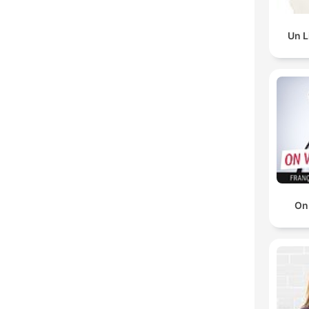
Un L
On