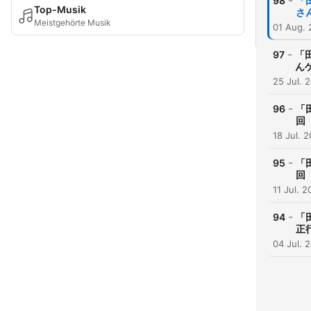
-
98
「
Top-Musik
さ
Meistgehörte Musik
01 Aug.
-
97
「
ん
25 Jul. 
-
96
「
回
18 Jul. 
-
95
「
回
11 Jul. 
-
94
「
正
04 Jul. 