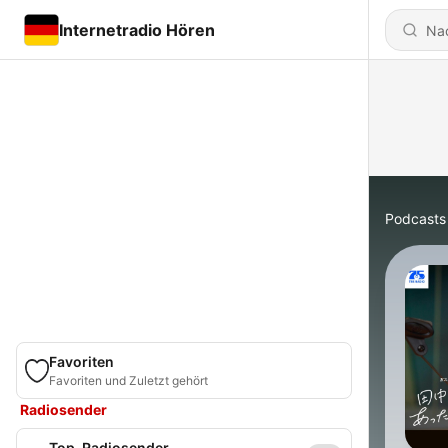
Internetradio Hören
Podcasts
Favoriten
Favoriten und Zuletzt gehört
Radiosender
Top-Radiosender