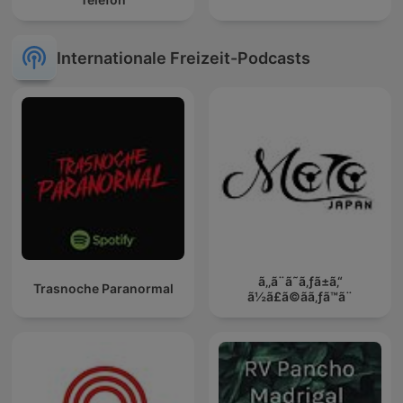
Internationale Freizeit-Podcasts
ã‚‚ã¨ã˜ã‚ƒã±ã‚“
Trasnoche Paranormal
ã½ã£ã©ãã‚ƒã™ã¨