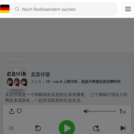
Podcasts
瓜言仔语
大小瓜
|
10 - vol.9 上网冲浪，是提升网感还是浪费时间
瓜言仔语是一个闲聊成长反思的记录类播客。 三个湘籍沪漂从六年
网友变成室友，一起开启机智的社会生活。
1
x
Lautstärke