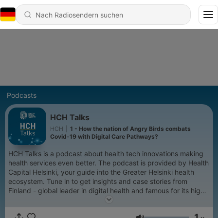
Podcasts
HCH Talks
HCH
|
1 - How the nation of Angry Birds combats
Covid-19 with Digital Care Pathways?
HCH Talks is a podcast about health tech innovations making
health services even better. The podcast is provided by Health
Capital Helsinki, your guide into the Greater Helsinki health
ecosystem. Tune in to get insights and case stories from
Finland - global leader in digital health and famous for its high-
class healthcare.
1