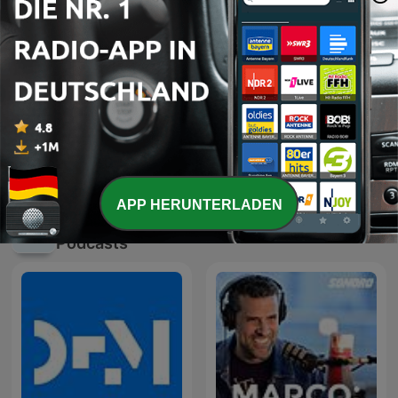
Sleep Meditation Music -
Sleep Sounds: Sounds for
Relaxing Music for Sleep,
Sleep & Relaxation
Meditation & Relaxation
APP HERUNTERLADEN
Internationale Gesundheit und Fitness-
Podcasts