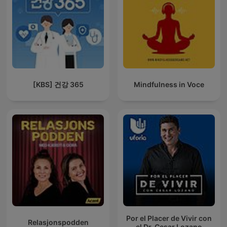
[KBS] 건강 365
Mindfulness in Voce
Por el Placer de Vivir con
Relasjonspodden
el Dr. Cesar Lozano