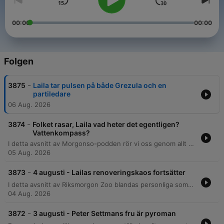
00:00
00:00
Folgen
-
3875
Laila tar pulsen på både Grezula och en
partiledare
06 Aug. 2026
-
3874
Folket rasar, Laila vad heter det egentligen?
Vattenkompass?
I detta avsnitt av Morgonso-podden rör vi oss genom allt från festivalnyheter och populärkultur till personliga reflektioner. Vi diskuterar kommande evenemang som Riks-FM-festivalen, pratar om tv-serien Ted Lasso och minns den nyligen bortgångna Linda Hammar. Programledarna delar även med sig av vardagliga funderingar kring allt från tandhygienistbesök och brittiska kexvanor till nya boendetrender för äldre. Vi avslutar med interaktiva tävlingar, ordjakter och lyssnarinslag om drömmar om framtiden.
05 Aug. 2026
-
3873
4 augusti - Lailas renoveringskaos fortsätter
I detta avsnitt av Riksmorgon Zoo blandas personliga sommaranekdoter med allt från vardagskaos och bostadsrättskonflikter till diskussioner om åldersskillnader i relationer. Programledarna delar med sig av sina bästa (och sämsta) minnen från sommaren, inklusive Lailas renoveringsmisslyckanden och traumatiska upplevelser med utedass. Programmet innehåller även spännande tävlingar som Ordjakten och Sverige mot morgonso, samt diskussioner kring aktuella nyheter, dokumentärtips och lyssnarfrågor i Familjerådet.
04 Aug. 2026
-
3872
3 augusti - Peter Settmans fru är pyroman