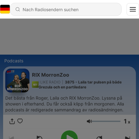
Podcasts
RIX MorronZoo
I LIKE RADIO
|
3875 - Laila tar pulsen på både
Grezula och en partiledare
Det bästa från Roger, Laila och RIX MorronZoo. Lyssna på
showen i efterhand. Du får också klipp från morgonen. Alla
podcasts är redigerade sammandrag av radiosändningen.
1
x
Lautstärke