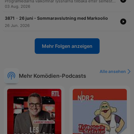
Programledarna välkomnar lyssnarna tillbaka efter semestern till Morgonsso-podden. Avsnittet bjuder på allt från rykten om Dua Lipas besök på Södermalm och personliga sommarminnen, till praktiska tips för vattenskadade mobiler och diskussioner kring aktuella nyhetsrubriker. I studion återvänder även Peter Zettman och den nya kollegan Erik Myrlund. Programmet innehåller tävlingsmoment som Instagram-gissning och en lek mellan Sverige och morgonså, samt avrundas med humoristiska lokala nyheter.
03 Aug. 2026
-
3871
26 juni - Sommaravslutning med Markoolio
26 Jun. 2026
Mehr Folgen anzeigen
Alle ansehen
Mehr Komödien-Podcasts