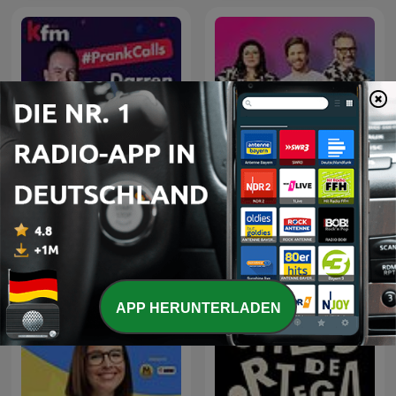
Darren “Whackhead”
Simpson’s prank calls on
Balázsék
Kfm Mornings
APP HERUNTERLADEN