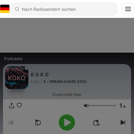
Podcasts
K O K O
Koko
|
3 - DREAM CHASE 2020
Overcome fear
1
x
Lautstärke