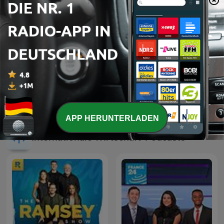
Inside Wirtschaft - Der
Explora
Podcast mit Manuel Koch |
Börse und Wirtschaft im
Blick
APP HERUNTERLADEN
Internationale Wirtschaft-Podcasts