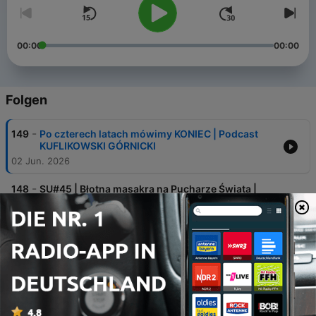
00:00
00:00
Folgen
-
149
Po czterech latach mówimy KONIEC | Podcast
KUFLIKOWSKI GÓRNICKI
02 Jun. 2026
-
148
SU#45 | Błotna masakra na Pucharze Świata |
Premiera goni premierę | Najlżejszy rower MTB w
historii
14 Mai 2026
-
147
CAPE EPIC | Jeden wyścig, trzy perspektywy |
Maciej Jeziorski | Marcin Kudlak | Michał
Marciniak
01 Mai 2026