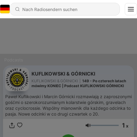
Podcasts
KUFLIKOWSKI & GÓRNICKI
KUFLIKOWSKI & GÓRNICKI
|
149 - Po czterech latach
mówimy KONIEC | Podcast KUFLIKOWSKI GÓRNICKI
Paweł Kuflikowski i Marcin Górnicki rozmawiają z zaproszonymi
gośćmi o szerokorozumianym kolarstwie górskim, gravelach
oraz cyclocrossie. Wspólny mianownik dla każdego odcinka to
pasja. Nowe odcinki w co drugi czwartek o 20.
1
x
Lautstärke