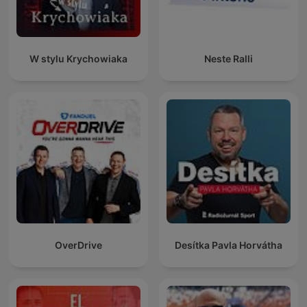
W stylu Krychowiaka
Neste Ralli
OverDrive
Desítka Pavla Horvátha