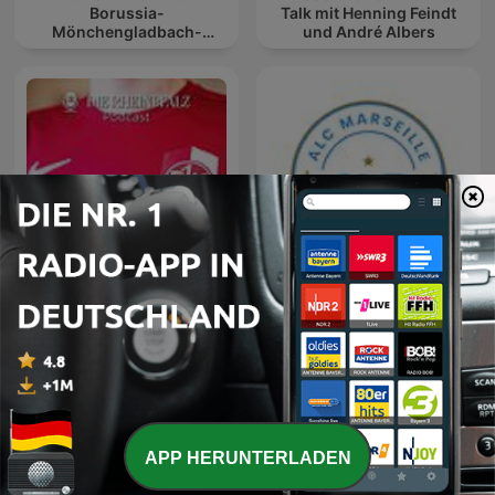
Borussia-
Talk mit Henning Feindt
Mönchengladbach-
und André Albers
Podcast der RP
Lautre - Der FCK-Podcast
ALC Marseille
APP HERUNTERLADEN