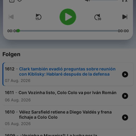
x
👉
Cooperativapodcast.cl
Lautstärke
00:00
00:00
Folgen
-
1612
Clark también evadió preguntas sobre reunión
con Kiblisky: Hablaré después de la defensa
07 Aug. 2026
-
1611
Con Vozinha listo, Colo Colo va por Iván Román
06 Aug. 2026
-
1610
Vélez Sarsfield retiene a Diego Valdés y frena
fichaje a Colo Colo
05 Aug. 2026
-
1609
¿Vozinha o Maureira?: La lucha por la