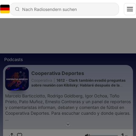
Podcasts
Cooperativa Deportes
Cooperativa
|
1612 - Clark también evadió preguntas
sobre reunión con Kiblisky: Hablaré después de la
defensa
Marcelo Barticciotto, Rodrigo Goldberg, Igor Ochoa, Toño
Prieto, Pato Muñoz, Ernesto Contreras y un panel de reporteros
y comentaristas informan, debaten y comentan de fútbol en
Cooperativa Deportes. Para escuchar cuando y donde quieras.
🎧 Escucha este y todos los podcasts de Cooperativa en
1