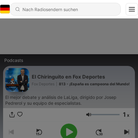
Podcasts
El Chiringuito en Fox Deportes
Fox Deportes
|
813 - ¡España es campeona del Mundo!
El mejor debate y análisis de LaLiga, dirigido por Josep
Pedrerol y su equipo de especialistas.
1
x
Lautstärke